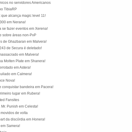
nicos no servidores Americanos
no TibiaRP
t que alcança magic level 11!
l 300 em Nerana!
 se fazer eventos em Xerena!
e sobre áreas non-PvP
ens de Ghazbaran em Malvera!
 243 de Secura é deletado!
massacrado em Malvera!
xa Molten Plate em Shanera!
errotado em Astera!
quilado em Calmera!
nce Nova!
 conquistar bandeira em Pacera!
primeiro lugar em Rubera!
ed Fansites
 Mr. Punish em Celesta!
movidos de volta
eart da discórdia em Honera!
l em Samera!