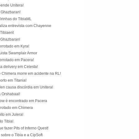
eende Unitera!
 Ghazbaran!
irinhas do TibiaML
ealiza entrevista com Chayenne
Tibiaent
 Ghazbaran!
errotado em Kyra!
ista Swamplair Armor
errotado em Pacera!
a delivery em Celesta!
de Chimera morre em acidente na RL!
orto em Titania!
n causa discórdia em Unitera!
a Orshabaal!
row é encontrado em Pacera
rrotado em Chimera
ito em Julera!
o Tibia!
 fazer Pits of Inferno Quest!
sobre o Tibia e a CipSoft