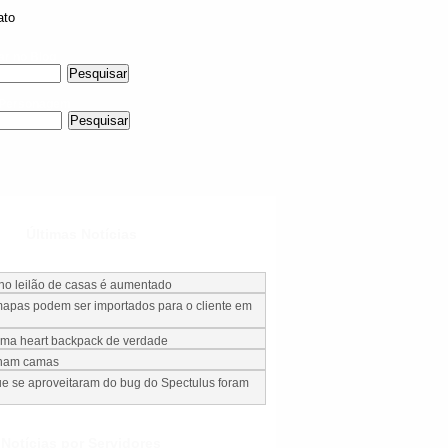
ato
ar no Blog
 Personagem
Últimas Notícias
 no leilão de casas é aumentado
apas podem ser importados para o cliente em
uma heart backpack de verdade
nham camas
e se aproveitaram do bug do Spectulus foram
Notícias por Servidores