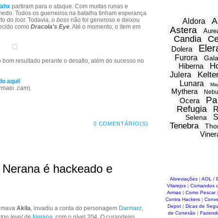
ahx
partiram para o ataque. Com muitas runas e
edo. Todos os guerreiros na batalha tinham esperança
A
to do
loot
. Todavia, o
boss
não foi generoso e deixou
Aldora
hecido como
Dracola's Eye
. Até o momento, o item em
Astera
Aure
Candia
Ce
Eler
Dolera
Furora
Gal
 bom resultado perante o desafio, além do sucesso no
H
Hiberna
Kelte
Julera
do aqui!
Lunara
Ma
rmato .cam
).
Mythera
Nebu
Pa
Ocera
Refugia
R
S
Selena
0 COMENTÁRIO(S)
Tenebra
Tho
Viner
e Nerana é hackeado e
Abreviações
|
AOL / 
Vilarejos
|
Comandos d
Armas
|
Como Pescar
Contra Hackers
|
Conve
Depot
|
Dicas de Seg
nimava
Akila
,
invadiu a conta do personagem
Darmarz
,
de Conexão
|
Fazend
e
top level
de
Nerana
, com o nível 204. O curandeiro