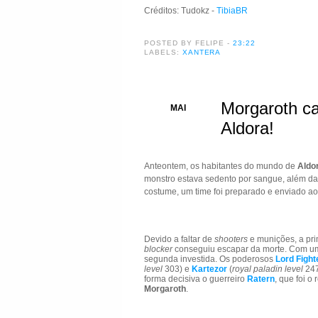
Créditos: Tudokz -
TibiaBR
POSTED BY FELIPE
-
23:22
LABELS:
XANTERA
Morgaroth ca
30
MAI
Aldora!
Anteontem, os habitantes do mundo de
Aldo
monstro estava sedento por sangue, além da
costume, um time foi preparado e enviado 
Devido a faltar de
shooters
e munições, a prim
blocker
conseguiu escapar da morte. Com um
segunda investida. Os poderosos
Lord Fight
level
303) e
Kartezor
(
royal paladin level
247
forma decisiva o guerreiro
Ratern
, que foi o
Morgaroth
.