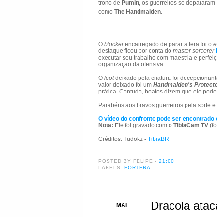
trono de
Pumin
, os guerreiros se depararam
como
The Handmaiden
.
O
blocker
encarregado de parar a fera foi o
e
destaque ficou por conta do
master sorcerer
executar seu trabalho com maestria e perfeiçã
organização da ofensiva.
O
loot
deixado pela criatura foi decepcionant
valor deixado foi um
Handmaiden's Protect
prática. Contudo, boatos dizem que ele poder
Parabéns aos bravos guerreiros pela sorte e 
O vídeo do confronto pode ser encontrado 
Nota:
Ele foi gravado com o
TibiaCam TV
(fo
Créditos: Tudokz -
TibiaBR
POSTED BY FELIPE
-
21:00
LABELS:
FORTERA
Dracola atac
30
MAI