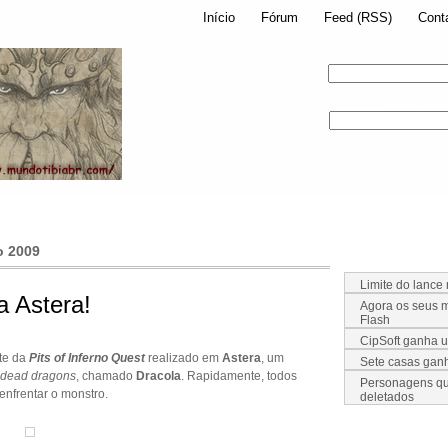
Início
Fórum
Feed (RSS)
Cont
Pesquis
Pesquisar
 2009
Limite do lance
a Astera!
Agora os seus m
Flash
CipSoft ganha 
nte da
Pits of Inferno Quest
realizado em
Astera
, um
Sete casas ga
dead dragons
, chamado
Dracola
. Rapidamente, todos
Personagens qu
nfrentar o monstro.
deletados