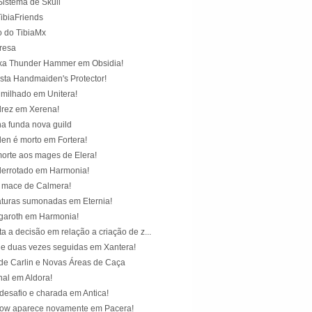
istema de Skull
ibiaFriends
 do TibiaMx
resa
ixa Thunder Hammer em Obsidia!
sta Handmaiden's Protector!
milhado em Unitera!
drez em Xerena!
ha funda nova guild
n é morto em Fortera!
orte aos mages de Elera!
derrotado em Harmonia!
er mace de Calmera!
iaturas sumonadas em Eternia!
garoth em Harmonia!
 a decisão em relação a criação de z...
e duas vezes seguidas em Xantera!
 de Carlin e Novas Áreas de Caça
nal em Aldora!
desafio e charada em Antica!
row aparece novamente em Pacera!