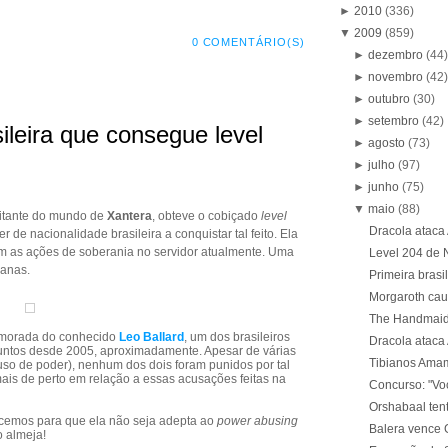
►
2010
(336)
▼
2009
(859)
0 COMENTÁRIO(S)
►
dezembro
(44
►
novembro
(42
►
outubro
(30)
►
setembro
(42)
ileira que consegue level
►
agosto
(73)
►
julho
(97)
►
junho
(75)
▼
maio
(88)
bitante do mundo de
Xantera
, obteve o cobiçado
level
Dracola ataca 
 de nacionalidade brasileira a conquistar tal feito. Ela
em as ações de soberania no servidor atualmente. Uma
Level 204 de 
ianas.
Primeira brasi
Morgaroth cau
The Handmaide
namorada do conhecido
Leo Ballard
, um dos brasileiros
Dracola ataca 
juntos desde 2005, aproximadamente. Apesar de várias
Tibianos Ama
so de poder), nenhum dos dois foram punidos por tal
ais de perto em relação a essas acusações feitas na
Concurso: "Vo
Orshabaal ten
orcemos para que ela não seja adepta ao
power abusing
Balera vence 
 almeja!