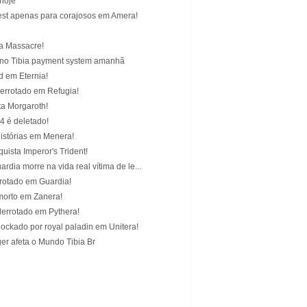
hoje
uest apenas para corajosos em Amera!
a Massacre!
no Tibia payment system amanhã
d em Eternia!
errotado em Refugia!
ta Morgaroth!
4 é deletado!
istórias em Menera!
ista Imperor's Trident!
rdia morre na vida real vítima de le...
rrotado em Guardia!
orto em Zanera!
errotado em Pythera!
ockado por royal paladin em Unitera!
er afeta o Mundo Tibia Br