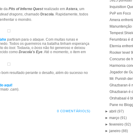
5925 punidas 
Inquisition Q
nte da
Pits of Inferno Quest
realizado em
Astera
, um
PvP em Foco
dead dragons
, chamado
Dracola
. Rapidamente, todos
nfrentar o monstro.
Amera enfrent
Manuntenção 
Tempest Shiel
ahx
partiram para o ataque. Com muitas runas e
Ferumbras é d
edo. Todos os guerreiros na batalha tinham esperança
Eternia enfren
to do
loot
. Todavia, o
boss
não foi generoso e deixou
hecido como
Dracola's Eye
. Até o momento, o item em
Rooker level 9
Concurso de h
Harmonia conqu
Jogador de Gua
 bom resultado perante o desafio, além do sucesso no
Mr. Punish de
do aqui!
Ghazbaran é m
rmato .cam
).
Ghazbaran é d
Orshabaal é bl
Pane no Blogg
►
abril
(97)
0 COMENTÁRIO(S)
►
março
(91)
►
fevereiro
(92)
►
janeiro
(88)