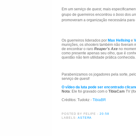
Em um serviço de
quest
, mais especificame
grupo de guerreiros encontrou o
boss
dos
un
promoveram a organização necessária para e
Os guerreiros liderados por
Max Hellsing
e
V
munições, os
shooters
também não tiveram m
de encontrar o raro
Reaper's Axe
no momen
como presente apenas seu olho, que é con
questão não tem utilidade prática conhecida.
Parabenizamos os jogadores pela sorte, pelo
serviço de
quest
!
O vídeo da luta pode ser encontrado clican
Nota
: Ele foi gravado com o
TibiaCam
TV (
fo
Créditos: Tudokz -
TibiaBR
POSTED BY FELIPE
-
20:58
LABELS:
ASTERA