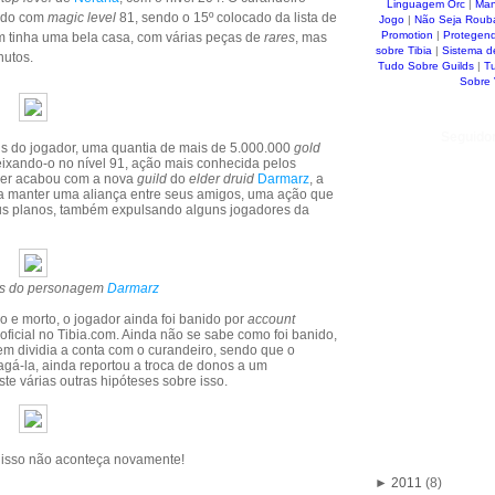
Linguagem Orc
|
Man
ando com
magic
level
81, sendo o 15º colocado da lista de
Jogo
|
Não Seja Roub
Promotion
|
Protegen
m tinha uma bela casa, com várias peças de
rares
, mas
sobre Tibia
|
Sistema d
nutos.
Tudo Sobre Guilds
|
T
Sobre
Seguido
ens do jogador, uma quantia de mais de 5.000.000
gold
eixando-o no nível 91, ação mais conhecida pelos
cker acabou com a nova
guild
do
elder druid
Darmarz
, a
ara manter uma aliança entre seus amigos, uma ação que
eus planos, também expulsando alguns jogadores da
es do personagem
Darmarz
o e morto, o jogador ainda foi banido por
account
ficial no Tibia.com. Ainda não se sabe como foi banido,
em dividia a conta com o curandeiro, sendo que o
agá-la, ainda reportou a troca de donos a um
ste várias outras hipóteses sobre isso.
 isso não aconteça novamente!
►
2011
(8)