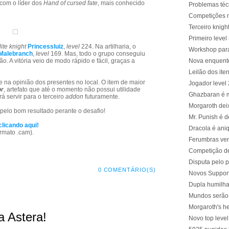
 com o líder dos
Hand of cursed fate
, mais conhecido
Problemas téc
Competições 
Terceiro knigh
Primeiro leve
lite knight
Princessluiz
,
level
224. Na artilharia, o
Workshop para
Malebranch
,
level
169. Mas, todo o grupo conseguiu
o. A vitória veio de modo rápido e fácil, graças a
Nova enquent
Leilão dos it
e na opinião dos presentes no local. O item de maior
Jogador level
or
, artefato que até o momento não possui utilidade
Ghazbaran é 
á servir para o terceiro
addon
futuramente.
Morgaroth dei
pelo bom resultado perante o desafio!
Mr. Punish é d
clicando aqui!
Dracola é ani
rmato .cam).
Ferumbras ve
Competição de
Disputa pelo 
0 COMENTÁRIO(S)
Novos Support
Dupla humilha
Mundos serão 
Morgaroth's h
a Astera!
Novo top leve