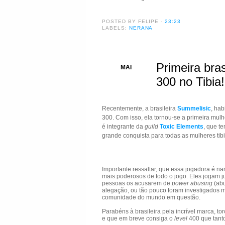
POSTED BY FELIPE
-
23:23
LABELS:
NERANA
Primeira bras
30
MAI
300 no Tibia!
Recentemente, a brasileira
Summelisic
, ha
300. Com isso, ela tornou-se a primeira mulher
é integrante da
guild
Toxic Elements
, que t
grande conquista para todas as mulheres tib
Importante ressaltar, que essa jogadora é 
mais poderosos de todo o jogo. Eles jogam 
pessoas os acusarem de
power abusing
(abu
alegação, ou tão pouco foram investigados m
comunidade do mundo em questão.
Parabéns à brasileira pela incrível marca, t
e que em breve consiga o
level
400 que tanto