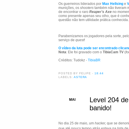
Os guerreiros liderados por
Max Hellsing
e
V
munições, os
shooters
também não tiveram m
de encontrar o raro
Reaper's Axe
no momen
como presente apenas seu olho, que é con
questão não tem utilidade prática conhecida.
Parabenizamos os jogadores pela sorte, pelo
serviço de
quest
!
O vídeo da luta pode ser encontrado clican
Nota
: Ele foi gravado com o
TibiaCam TV
(
fo
Créditos: Tudokz -
TibiaBR
POSTED BY FELIPE
-
18:44
LABELS:
ASTERA
Level 204 d
30
MAI
banido!
No dia 25 de maio, um
hacker,
que se deno
que até pouco tempo atrás estava na lista d