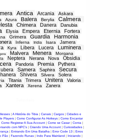
Antica
mera
Arcania
Askara
Calmera
Balera
Azura
Berylia
a
lesta
Chimera
Danera
Danubia
a
Eternia
Elysia
Empera
Fortera
Guardia
Harmonia
Grimera
ana
onera
Jamera
Inferna
Isara
Iridia
Luminera
ra
Libera
Lucera
Kyra
Menera
Malvera
Morgana
gera
Neptera
Nerana
Nova
Obsidia
la
cera
Premia
Pandoria
Pythera
Secura
Samera
ubera
Saphira
hanera
Shivera
Solera
Silvera
Unitera
Titania
Trimera
Valoria
ria
Xantera
a
Zanera
Xerena
Tutoriais
Blesses
|
A História do Tibia
|
Canais
|
Cargos
|
Cidades e
e Players
|
Como Configurar As Hotkeys
|
Como Encantar
|
Como Registrar A Sua Account
|
Como se Casar
|
Conta
|
rsando com NPC's
|
Criando Uma Account
|
Curiosidades
|
urança
|
Entrando Em Uma Batalha
|
Error Code 13
|
Erros
o Pão
|
Fazendo Runas
|
Indo Para Mainland
|
Iniciando
|