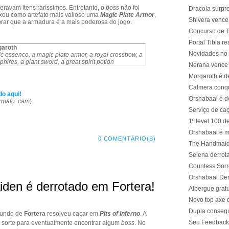
peravam itens raríssimos. Entretanto, o
boss
não foi
Dracola surpr
xou como artefato mais valioso uma
Magic Plate Armor
,
Shivera vence
mbrar que a armadura é a mais poderosa do jogo.
Concurso de T
Portal Tibia r
garoth
Novidades no 
ic essence, a magic plate armor, a royal crossbow, a
hires, a giant sword, a great spirit potion
Nerana vence
Morgaroth é d
Calmera conqu
do aqui!
Orshabaal é d
rmato .cam
).
Serviço de caç
1º level 100 
Orshabaal é m
0 COMENTÁRIO(S)
The Handmaide
Selena derrot
Countess Sor
Orshabaal De
den é derrotado em Fortera!
Albergue gratu
Novo top axe d
Dupla consegue
mundo de
Fortera
resolveu caçar em
Pits of Inferno
. A
Seu Feedback 
 sorte para eventualmente encontrar algum
boss
. No