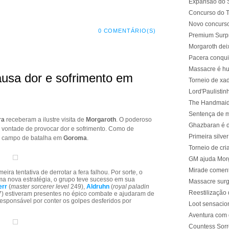
Expansão do S
Concurso do T
Novo concurso
0 COMENTÁRIO(S)
Premium Surp
Morgaroth de
Pacera conqui
Massacre é hu
usa dor e sofrimento em
Torneio de xa
Lord'Paulistin
The Handmaide
Sentença de m
ra
receberam a ilustre visita de
Morgaroth
. O poderoso
Ghazbaran é 
 vontade de provocar dor e sofrimento. Como de
Primeira silv
ao campo de batalha em
Goroma
.
Torneio de cr
GM ajuda Mor
Mirade comenta
eira tentativa de derrotar a fera falhou. Por sorte, o
a nova estratégia, o grupo teve sucesso em sua
Massacre surg
err
(
master sorcerer level
249),
Aldruhn
(
royal paladin
Reestilização
) estiveram presentes no épico combate e ajudaram de
 responsável por conter os golpes desferidos por
Loot sensacio
Aventura com 
Countess Sor