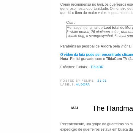
Como recompensa no
loot
, os guerreiros es
generoso nesta oportunidade. O monstro dei
que foi o item de maior valor. Importante le
Citar:
Mensagem original de
Loot total do Mor
8 white pearls, 26 platinum coins, demon
stealth ring, a strangesymbol, 6 small sapp
Parabéns ao pessoal de
Aldora
pela vitória!
O vídeo da luta pode ser encontrado clican
Nota
: Ele foi gravado com o
TibiaCam TV
(
fo
Créditos: Tudokz -
TibiaBR
POSTED BY FELIPE
-
21:01
LABELS:
ALDORA
The Handmai
30
MAI
Recentemente, um grupo de guerreiros no 
expedição de guerreiros estava em busca da