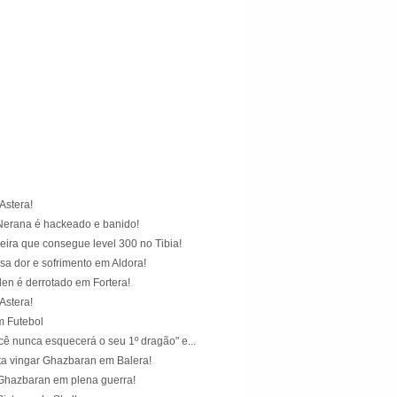
)
)
Astera!
Nerana é hackeado e banido!
leira que consegue level 300 no Tibia!
sa dor e sofrimento em Aldora!
n é derrotado em Fortera!
Astera!
m Futebol
cê nunca esquecerá o seu 1º dragão" e...
ta vingar Ghazbaran em Balera!
Ghazbaran em plena guerra!