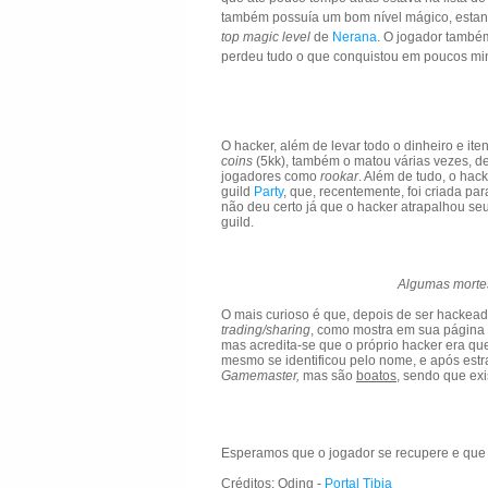
também possuía um bom nível mágico, est
top magic level
de
Nerana
. O jogador també
perdeu tudo o que conquistou em poucos mi
O hacker, além de levar todo o dinheiro e it
coins
(5kk), também o matou várias vezes, d
jogadores como
rookar
. Além de tudo, o ha
guild
Party
, que, recentemente, foi criada p
não deu certo já que o hacker atrapalhou s
guild.
Algumas mort
O mais curioso é que, depois de ser hackead
trading/sharing
, como mostra em sua página o
mas acredita-se que o próprio hacker era qu
mesmo se identificou pelo nome, e após estr
Gamemaster,
mas são
boatos
, sendo que exi
Esperamos que o jogador se recupere e que
Créditos: Oding -
Portal Tibia