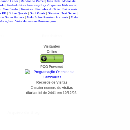
dando Letter
|
Mandando Parcel
|
Miss Click
|
Modos de
ado
|
Pedindo Nova Recovery Key
Programas Maliciosos
|
do Sua Senha
|
Receitas
|
Recordes do Tibia
|
Saiba mais
e PK
|
Sobre Quests
|
Soul Points
|
Stamina
|
Test Server
|
udo Sobre Houses
|
Tudo Sobre Premium Accounts
|
Tudo
 Vocações
|
Velocidades dos Personagens
res
Estatísticas
Visitantes
Online
POG Powered
Recorde de Visitas
O maior número de
visitas
diárias
foi de
2441
em
10/12/08
.
Arquivo do Blog