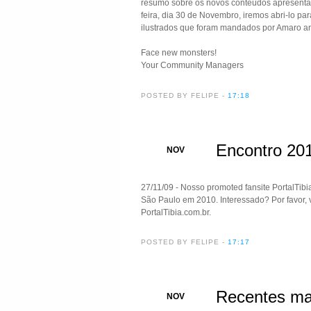
resumo sobre os novos conteúdos apresentad
feira, dia 30 de Novembro, iremos abri-lo pa
ilustrados que foram mandados por Amaro a
Face new monsters!
Your Community Managers
POSTED BY FELIPE
-
17:18
Encontro 201
27
NOV
27/11/09 - Nosso promoted fansite PortalTib
São Paulo em 2010. Interessado? Por favor, 
PortalTibia.com.br.
POSTED BY FELIPE
-
17:17
Recentes ma
27
NOV