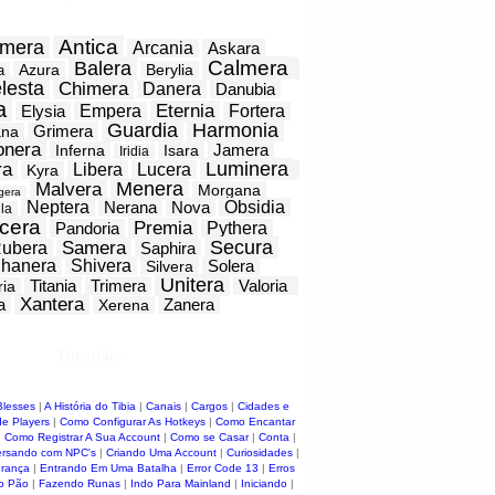
Antica
mera
Arcania
Askara
Calmera
Balera
Azura
Berylia
a
lesta
Chimera
Danera
Danubia
a
Eternia
Elysia
Empera
Fortera
Guardia
Harmonia
Grimera
ana
onera
Jamera
Inferna
Isara
Iridia
Luminera
ra
Libera
Lucera
Kyra
Menera
Malvera
Morgana
gera
Neptera
Nerana
Nova
Obsidia
la
cera
Premia
Pandoria
Pythera
Secura
Samera
ubera
Saphira
hanera
Shivera
Solera
Silvera
Unitera
Titania
Trimera
Valoria
ria
Xantera
a
Zanera
Xerena
Tutoriais
Blesses
|
A História do Tibia
|
Canais
|
Cargos
|
Cidades e
e Players
|
Como Configurar As Hotkeys
|
Como Encantar
|
Como Registrar A Sua Account
|
Como se Casar
|
Conta
|
rsando com NPC's
|
Criando Uma Account
|
Curiosidades
|
urança
|
Entrando Em Uma Batalha
|
Error Code 13
|
Erros
o Pão
|
Fazendo Runas
|
Indo Para Mainland
|
Iniciando
|