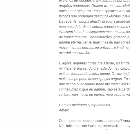
exércitos de lagartos eram liderados por drag
dragões poderosos. Draken warmasters chei
raiva e energia pura, draken spellweavers l
feitiços que poderiam destruir exércitos inteir
De repente, alguns ghastly dragons aparece
meu pesadelo. Seus corpos pareciam como 
tivessem falhado miseravelmente em uma ten
de transformar-se... abominações, gritando 
agonia eterna. Tentei fugir, mas eu não cons
mover minhas pernas, eu gritava... e finalme
acordei em suor frio.
E agora, algumas horas mais tarde, eu ainda
minha energia sendo drenada do meu corpo.
está envenenando minha mente. Talvez eu j
muito tempo perto dessas poças negras. Eu 
que minha curiosidade pode me matar, mas 
conhecimento que eu ganhei, não será perdi
cartas... mesmo se eu morrer, meu espírito va
Com os melhores cumprimentos,
Amaro
Quem pode entender esses pesadelos? Amar
Nós iniciamos um tópico de feedback, onde