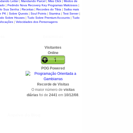
dando Letter
|
Mandando Parcel
|
Miss Click
|
Modos de
ado
|
Pedindo Nova Recovery Key
Programas Maliciosos
|
do Sua Senha
|
Receitas
|
Recordes do Tibia
|
Saiba mais
e PK
|
Sobre Quests
|
Soul Points
|
Stamina
|
Test Server
|
udo Sobre Houses
|
Tudo Sobre Premium Accounts
|
Tudo
 Vocações
|
Velocidades dos Personagens
res
Estatísticas
Visitantes
Online
POG Powered
Recorde de Visitas
O maior número de
visitas
diárias
foi de
2441
em
10/12/08
.
Arquivo do Blog