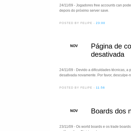
24/11/09 - Jogadores free accounts can pod
depois do próximo server save.
POSTED BY FELIPE
-
23:00
Página de c
24
NOV
desativada
24/11/09 - Devido a dificuldades técnicas, a
desativada novamente. Por favor, desculpe-n
POSTED BY FELIPE
-
11:56
Boards dos n
23
NOV
23/11/09 - Os world boards e os trade boar