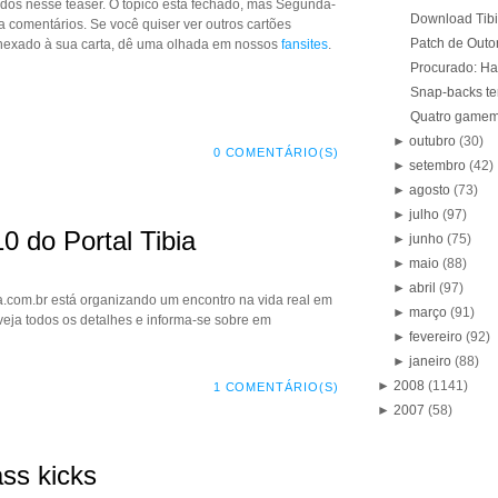
os nesse teaser. O tópico está fechado, mas Segunda-
Download Tibi
ra comentários. Se você quiser ver outros cartões
Patch de Outon
nexado à sua carta, dê uma olhada em nossos
fansites
.
Procurado: H
Snap-backs te
Quatro gamem
►
outubro
(30)
0 COMENTÁRIO(S)
►
setembro
(42)
►
agosto
(73)
►
julho
(97)
0 do Portal Tibia
►
junho
(75)
►
maio
(88)
►
abril
(97)
ia.com.br está organizando um encontro na vida real em
►
março
(91)
veja todos os detalhes e informa-se sobre em
►
fevereiro
(92)
►
janeiro
(88)
►
2008
(1141)
1 COMENTÁRIO(S)
►
2007
(58)
ss kicks