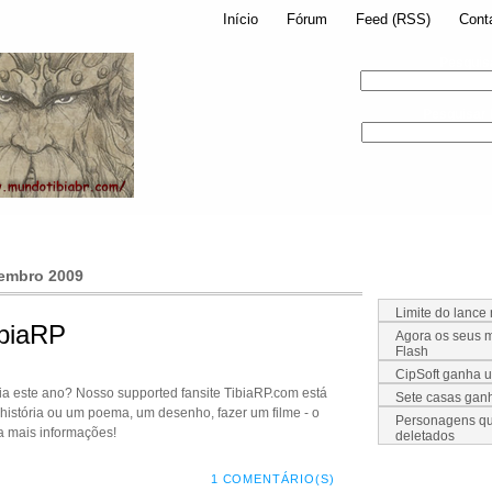
Início
Fórum
Feed (RSS)
Cont
Pesquis
Pesquisar
embro 2009
Limite do lance
ibiaRP
Agora os seus m
Flash
CipSoft ganha 
ibia este ano? Nosso supported fansite TibiaRP.com está
Sete casas ga
história ou um poema, um desenho, fazer um filme - o
Personagens qu
ra mais informações!
deletados
1 COMENTÁRIO(S)