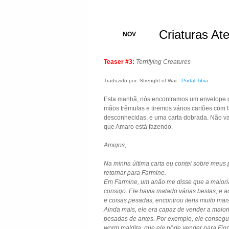
Criaturas Ate
27
NOV
Teaser #3:
Terrifying Creatures
Traduzido por: Strenght of War -
Portal Tibia
Esta manhã, nós encontramos um envelope g
mãos trêmulas e tiremos vários cartões com f
desconhecidas, e uma carta dobrada. Não va
que Amaro está fazendo.
Amigos,
Na minha última carta eu contei sobre meus p
retornar para Farmine.
Em Farmine, um anão me disse que a maioria
consigo. Ele havia matado várias bestas, e 
e coisas pesadas, encontrou itens muito mai
Ainda mais, ele era capaz de vender a maior
pesadas de antes. Por exemplo, ele conseg
worm maldita, que ele pôde vender para Fi