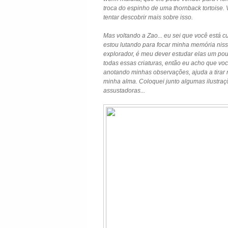
troca do espinho de uma thornback tortoise. 
tentar descobrir mais sobre isso.
Mas voltando a Zao... eu sei que você está 
estou lutando para focar minha memória niss
explorador, é meu dever estudar elas um pou
todas essas criaturas, então eu acho que v
anotando minhas observações, ajuda a tirar
minha alma. Coloquei junto algumas ilustraç
assustadoras...