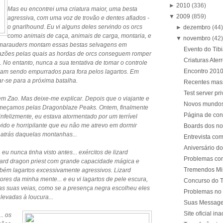
►
2010
(336)
Mas eu encontrei uma criatura maior, uma besta
▼
2009
(859)
agressiva, com uma voz de trovão e dentes afiados -
o gnarlhound. Eu vi alguns deles servindo os orcs
►
dezembro
(44
como animais de caça, animais de carga, montaria, e
▼
novembro
(42
 marauders montam essas bestas selvagens em
Evento do Tib
razões pelas quais as hordas de orcs conseguem romper
Criaturas Ater
. No entanto, nunca a sua tentativa de tomar o controle
Encontro 2010 
bam sendo empurrados para fora pelos lagartos. Em
-se para a próxima batalha.
Recentes mass
Test server pr
m Zao. Mas deixe-me explicar. Depois que o viajante e
Novos mundos 
omeçamos pelas Dragonblaze Peaks. Ontem, finalmente
Página de con
felizmente, eu estava atormentado por um terrível
ido e horripilante que eu não me atrevo em dormir
Boards dos no
atrás daquelas montanhas...
Entrevista co
Aniversário do
u nunca tinha visto antes... exércitos de lizard
Problemas com
lizard dragon priest com grande capacidade mágica e
Tremendos Mis
mbém lagartos excessivamente agressivos. Lizard
res da minha mente... e eu vi lagartos de pele escura,
Concurso do T
las suas veias, como se a presença negra escolheu eles
Problemas no s
evadas à loucura...
Suas Messages
Site oficial in
.. os