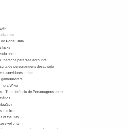
)
)
iaRP
rorizantes
do Portal Tibia
 kicks
ivado online
liberados para free accounts
sulta de personangens desativada
vos servidores online
m gamemasters
 Tibia Wikia
 a Transferência de Personagens entre...
térios
ibiaSpy
ite oficial
 of the Day
acessível ontem