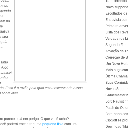
ões...
Transferência
os de
Novo supporte
ançando
Escolhidos os
os.
Entrevista co
ram no
Primeiro anver
se
tativa
Lista dos Rev
na sua
Verdadeiros L
eguia
Segundo Fans
nte
Ativação da T
Correção de 
 sinto
Um Novo Hori
 Algo
Mais bugs cor
á passei
Última Chamad
tenho
Bugs Corrigid
o
do. Essa é a razão pela qual estou escrevendo essas
Novos Support
i sobreviver.
Gamemaster h
Lord'Paulistin
Patch de Out
Bate-papo com
o parece está em perigo. O que você acha?
CipSoft se pro
 você poderá encontrar uma
pequena lista
com um
Download Tibi