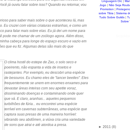
Linguagem Orc
|
Man
Você já ouviu falar sobre isso? Quando eu retornar, vou
Jogo
|
Não Seja Roub
Promotion
|
Protegen
sobre Tibia
|
Sistema d
Tudo Sobre Guilds
|
T
curioso para saber mais sobre o que aconteceu lá, mas
Sobre
o. Eu cruzei com várias criaturas estranhas, e como um
co para falar mais sobre elas. Eu já dei um nome para
Seguido
ocê pode me chamar de um zoólogo agora. Além disso,
 minha cabeça para longe do espaço escuro e vazio em
ões que eu fiz. Algumas delas são mais do que
O clima hostil do estepe de Zao, o solo seco e
poeirento, não espanta a vida de insetos e
rastejantes. Por exemplo, eu descobri uma espécie
de besouros. Eu chamo eles de "lancer beetles". Eles
frequentemente se unem em enormes enxames para
devastar áreas inteiras com seu apetite voraz,
dissiminando doenças e contaminando onde quer
que vá. E claro, aranhas... aqueles pequenos
turbilhões de fúria... eu encontrei uma espécie
terrível em cavernas subterrâneas, uma espécie que
captura suas presas de uma maneira horrível:
vibrando seu abdômen, a viúva cria uma variedade
de sons que atrai e até atordoa a presa.
►
2011
(8)