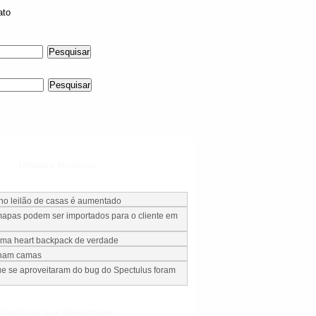
ato
ar no Blog
 Personagem
Últimas Notícias
 no leilão de casas é aumentado
apas podem ser importados para o cliente em
uma heart backpack de verdade
nham camas
e se aproveitaram do bug do Spectulus foram
Notícias por Servidores