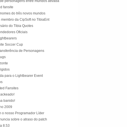
 de personagens entre mundos ativada
d fansite
 nomes do três novos mundos
m membro da CipSoft no TibiaEnt
sário do Tibia Quotes
endedores Oficiais
ightbearers
ite Soccer Cup
ransferência de Personagens
Bugs
zonte
rigidos
a para o Lightbearer Event
os
ed Fansites
ackeado!
ha banido!
ono 2009
 o nosso Programador Líder
nuncia sobre o atraso do patch
a 8.53