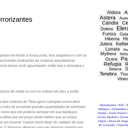
A
Aldora
Astera
rrorizantes
Aure
Candia
Ce
Eler
Dolera
Furora
Gal
H
Hiberna
Kelte
Julera
Lunara
Ma
Mythera
Nebu
rosso em frente à nossa porta. Nós rasgamos-o com as
Pa
Ocera
ascinantes ilustrações de criaturas assustadoras
Refugia
R
mos deixar você aguardando, então leia e descubra o
S
Selena
Tenebra
Tho
Viner
lanos de visitar os orcs no estepe em Zao, e então
 das criaturas de Tibia agora carregam novos itens
Abreviações
|
AOL / 
ao invés de encontrar grandes quantidades de alimentos
Vilarejos
|
Comandos d
s leves que ele poderia carregar em sua backpack.
Armas
|
Como Pescar
ia deles por um preço ainda melhor que as coisas
Contra Hackers
|
Conve
Depot
|
Dicas de Seg
uiu um enorme "carrion worm fang" do cadáver de uma
de Conexão
|
Fazend
ona. E Malunga ofereceu para ele algumas moedas em