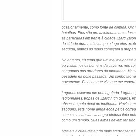
ocasionalmente, como fonte de comida. Orc
batalhas. Eles são provavelmente uma das 
as barricadas em frente à cidade lizard Zaion
da cidade dura muito tempo e logo eles aca
seguida, ambos os lados começam a preparar
No entanto, eu temo que um mal maior está e
eu visitarmos os homens da caverna, nós c
chegamos nos arredores da montanha. Mas in
pesadelo na noite passada. Um sonho tão vív
novamente. Eu acho que vi o que me espera 
Lagartos estavam me perseguindo. Lagartos, e
legionnaires, tropas de lizard high guards, 
obsessão pelo ritual de incêndios. Havia ta
zaoguns, este nome ainda ecoa pelos corredo
como se a substância negra oleiosa fluía pe
como um templo. Suas almas devem ter sido l
Mas eu vi criaturas ainda mais aterrorizantes.