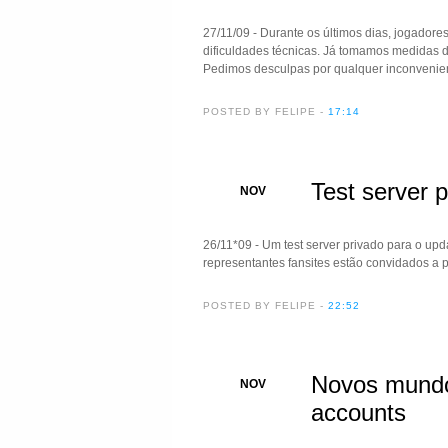
27/11/09 - Durante os últimos dias, jogadore
dificuldades técnicas. Já tomamos medidas 
Pedimos desculpas por qualquer inconvenien
POSTED BY FELIPE
-
17:14
Test server p
26
NOV
26/11*09 - Um test server privado para o upd
representantes fansites estão convidados a pa
POSTED BY FELIPE
-
22:52
Novos mundos
24
NOV
accounts