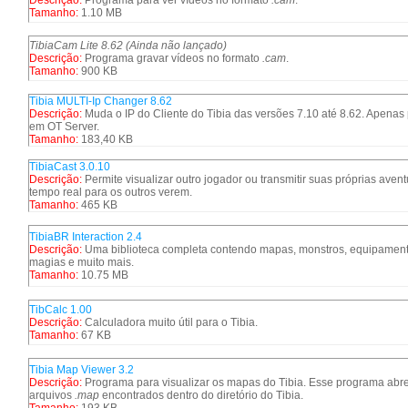
Descrição:
Programa para ver vídeos no formato
.cam
.
Tamanho:
1.10 MB
TibiaCam Lite 8.62 (Ainda não lançado)
Descrição:
Programa gravar vídeos no formato
.cam
.
Tamanho:
900 KB
Tibia MULTI-Ip Changer 8.62
Descrição:
Muda o IP do Cliente do Tibia das versões 7.10 até 8.62. Apenas
em OT Server.
Tamanho:
183,40 KB
TibiaCast 3.0.10
Descrição:
Permite visualizar outro jogador ou transmitir suas próprias aven
tempo real para os outros verem.
Tamanho:
465 KB
TibiaBR Interaction 2.4
Descrição:
Uma biblioteca completa contendo mapas, monstros, equipament
magias e muito mais.
Tamanho:
10.75 MB
TibCalc 1.00
Descrição:
Calculadora muito útil para o Tibia.
Tamanho:
67 KB
Tibia Map Viewer 3.2
Descrição:
Programa para visualizar os mapas do Tibia. Esse programa abr
arquivos
.map
encontrados dentro do diretório do Tibia.