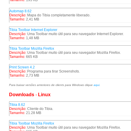
Tamanho:
193 KB
Automap 8.62
Descrição:
Mapa do Tibia completamente liberado.
Tamanho:
2,41 MB
Tibia Toolbar Internet Explorer
Descrição:
Uma Toolbar muito útil para seu navegador Internet Explorer.
Tamanho:
1,48 MB
Tibia Toolbar Mozilla Firefox
Descrição:
Uma Toolbar muito útil para seu navegador Mozilla Firefox.
Tamanho:
665 KB
Print Screen 4.2
Descrição:
Programa para tirar Screenshots.
Tamanho:
2,73 MB
Para baixar versões anteriores de clients para Windows clique
aqui
.
Downloads
-
Linux
Tibia 8.62
Descrição:
Cliente do Tibia.
Tamanho:
21.28 MB
Tibia Toolbar Mozilla Firefox
Descrição:
Uma Toolbar muito útil para seu navegador Mozilla Firefox.