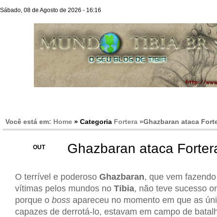
Sábado, 08 de Agosto de 2026 - 16:16
Você está em:
Home
» Categoria
Fortera
»
Ghazbaran ataca Forte
Ghazbaran ataca Forter
24
OUT
O terrível e poderoso
Ghazbaran
, que vem fazendo
vítimas pelos mundos no
Tibia
, não teve sucesso o
porque o
boss
apareceu no momento em que as ún
capazes de derrotá-lo, estavam em campo de batalh