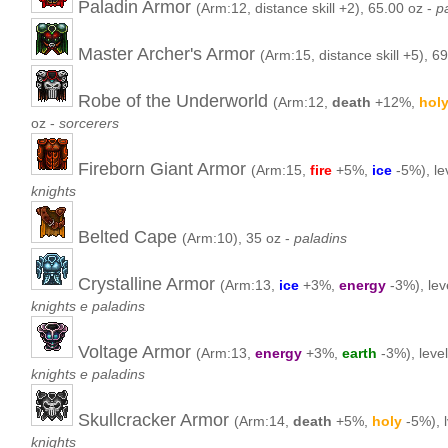
Paladin Armor
(Arm:12, distance skill +2), 65.00 oz -
p
Master Archer's Armor
(Arm:15, distance skill +5), 6
Robe of the Underworld
(Arm:12,
death
+12%,
hol
oz -
sorcerers
Fireborn Giant Armor
(Arm:15,
fire
+5%,
ice
-5%), lev
knights
Belted Cape
(Arm:10), 35 oz -
paladins
Crystalline Armor
(Arm:13,
ice
+3%,
energy
-3%), lev
knights e paladins
Voltage Armor
(Arm:13,
energy
+3%,
earth
-3%), level
knights e paladins
Skullcracker Armor
(Arm:14,
death
+5%,
holy
-5%), l
knights