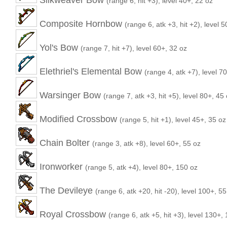
Silkweaver Bow
(range 6, hit +3), level 40+, 22 oz
Composite Hornbow
(range 6, atk +3, hit +2), level 
Yol's Bow
(range 7, hit +7), level 60+, 32 oz
Elethriel's Elemental Bow
(range 4, atk +7), level 7
Warsinger Bow
(range 7, atk +3, hit +5), level 80+, 45
Modified Crossbow
(range 5, hit +1), level 45+, 35 oz
Chain Bolter
(range 3, atk +8), level 60+, 55 oz
Ironworker
(range 5, atk +4), level 80+, 150 oz
The Devileye
(range 6, atk +20, hit -20), level 100+, 55
Royal Crossbow
(range 6, atk +5, hit +3), level 130+,