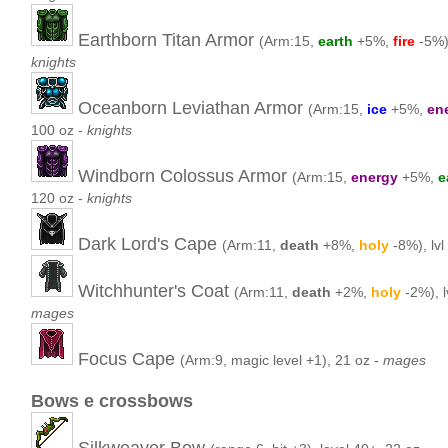
Earthborn Titan Armor
(Arm:15,
earth
+5%,
fire
-5%
knights
Oceanborn Leviathan Armor
(Arm:15,
ice
+5%,
en
100 oz -
knights
Windborn Colossus Armor
(Arm:15,
energy
+5%,
e
120 oz -
knights
Dark Lord's Cape
(Arm:11,
death
+8%,
holy
-8%), lvl
Witchhunter's Coat
(Arm:11,
death
+2%,
holy
-2%), l
mages
Focus Cape
(Arm:9, magic level +1), 21 oz -
mages
Bows e crossbows