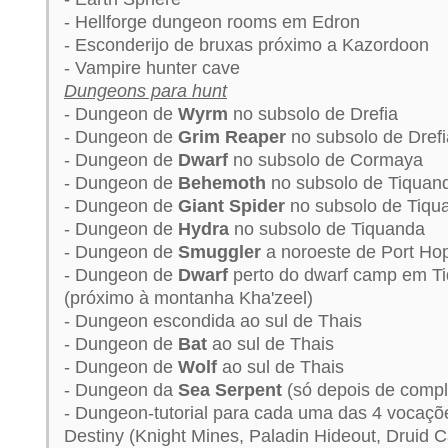
- Hellforge dungeon rooms em Edron
- Esconderijo de bruxas próximo a Kazordoon
- Vampire hunter cave
Dungeons para hunt
- Dungeon de
Wyrm
no subsolo de Drefia
- Dungeon de
Grim Reaper
no subsolo de Drefi
- Dungeon de
Dwarf
no subsolo de Cormaya
- Dungeon de
Behemoth
no subsolo de Tiquan
- Dungeon de
Giant Spider
no subsolo de Tiqu
- Dungeon de
Hydra
no subsolo de Tiquanda
- Dungeon de
Smuggler
a noroeste de Port Ho
- Dungeon de
Dwarf
perto do dwarf camp em T
(próximo à montanha Kha'zeel)
- Dungeon escondida ao sul de Thais
- Dungeon de
Bat
ao sul de Thais
- Dungeon de
Wolf
ao sul de Thais
- Dungeon da
Sea Serpent
(só depois de compl
- Dungeon-tutorial para cada uma das 4 vocaçõe
Destiny (Knight Mines, Paladin Hideout, Druid 