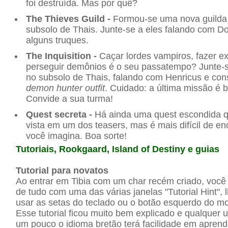
foi destruída. Mas por quê?
The Thieves Guild -
Formou-se uma nova guilda 
subsolo de Thais. Junte-se a eles falando com D
alguns truques.
The Inquisition -
Caçar lordes vampiros, fazer e
perseguir demônios é o seu passatempo? Junte-se
no subsolo de Thais, falando com Henricus e con
demon hunter outfit
. Cuidado: a última missão é be
Convide a sua turma!
Quest secreta -
Há ainda uma quest escondida q
vista em um dos teasers, mas é mais difícil de en
você imagina. Boa sorte!
Tutoriais, Rookgaard, Island of Destiny e guias
Tutorial para novatos
Ao entrar em Tibia com um char recém criado, você
de tudo com uma das várias janelas "Tutorial Hint",
usar as setas do teclado ou o botão esquerdo do m
Esse tutorial ficou muito bem explicado e qualquer
um pouco o idioma bretão terá facilidade em apren