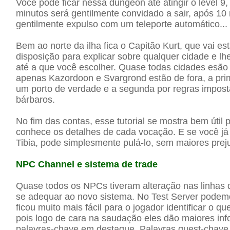
Você pode ficar nessa dungeon até atingir o level 9,
minutos será gentilmente convidado a sair, após 10
gentilmente expulso com um teleporte automático...
Bem ao norte da ilha fica o Capitão Kurt, que vai es
disposição para explicar sobre qualquer cidade e lh
até a que você escolher. Quase todas cidades esão 
apenas Kazordoon e Svargrond estão de fora, a prim
um porto de verdade e a segunda por regras impost
bárbaros.
No fim das contas, esse tutorial se mostra bem útil
conhece os detalhes de cada vocação. E se você já
Tibia, pode simplesmente pulá-lo, sem maiores prej
NPC Channel e sistema de trade
Quase todos os NPCs tiveram alteração nas linhas 
se adequar ao novo sistema. No Test Server podem
ficou muito mais fácil para o jogador identificar o q
pois logo de cara na saudação eles dão maiores i
palavras-chave em destaque. Palavras quest-chave 