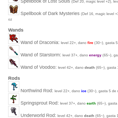
Spellbook of Lost Souls
(Def 20, magic level +2), le
Spellbook of Dark Mysteries
(Def 16, magic level +
oz
Wands
Wand of Draconia:
level 22+, dano
fire
(30~), gasta 
Wand of Starstorm:
level 37+, dano
energy
(65~), ga
Wand of Voodoo:
level 42+, dano
death
(65~), gasta
Rods
Northwind Rod:
level 22+, dano
ice
(30~), gasta 5 de
Springsprout Rod:
level 37+, dano
earth
(65~), gast
Underworld Rod:
level 42+, dano
death
(65~), gasta