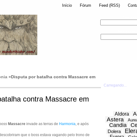
Início
Fórum
Feed (RSS)
Cont
Pesquis
Pesquisar
nia
»
Disputa por batalha contra Massacre em
Carregando...
batalha contra Massacre em
A
Aldora
Astera
Aure
boss
Massacre
invade as terras de
Harmonia
, e após
Candia
Ce
Eler
Dolera
escobriram que o boss estava vagando pelo trono de
Furora