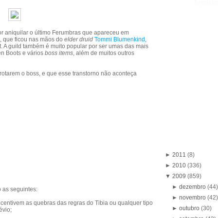
Seguido
or aniquilar o último Ferumbras que apareceu em
t, que ficou nas mãos do
elder druid
Tommi Blumenkind
,
t. A guild também é muito popular por ser umas das mais
n Boots e vários
boss items
, além de muitos outros
rotarem o boss, e que esse transtorno não aconteça
►
2011
(8)
►
2010
(336)
▼
2009
(859)
►
dezembro
(44
 as seguintes:
►
novembro
(42
centivem as quebras das regras do Tibia ou qualquer tipo
►
outubro
(30)
évio;