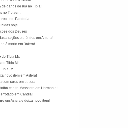
ade 2 vezes Askara!
 de gangs de rua no Tibia!
s no Tibiaent
arece em Pandoria!
unidas hoje
Ações dos Deuses
tas atrações e prêmios em Amera!
en é morto em Balera!
 do Tibia Mx
 no Tibia ML
 TibiaCz
xa novo item em Astera!
ta com rares em Lucera!
atalha contra Massacre em Harmonia!
errotado em Candia!
re em Astera e deixa novo item!