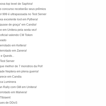
 nova top level de Saphira!
 concurso receberão seus prêmios
el 999 é ultrapassada no Test Server
xa excelente loot em Pythera!
"quase de graça" em Candia!
e em Unitera pela sexta vez!
oficial valendo CM Token
ivado
errotado em Keltera!
errotado em Zanera!
 e Quests...
Test Server
ue melhor de 7 monstros da PoI!
ade Neptera em plena guerra!
arece em Candia
aca Luminera
n Rally com GM em Unitera!
errotado em Malvera!
Tibiaent
ques de DDoS