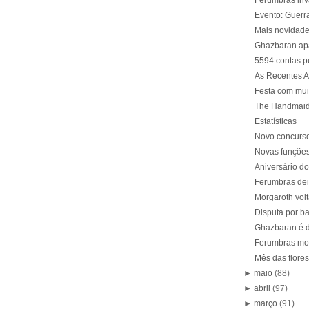
Ferumbras inv
Evento: Guerra
Mais novidade
Ghazbaran ap
5594 contas p
As Recentes 
Festa com mui
The Handmaid
Estatísticas
Novo concurso
Novas funções
Aniversário do
Ferumbras dei
Morgaroth vol
Disputa por b
Ghazbaran é d
Ferumbras mor
Mês das flores
►
maio
(88)
►
abril
(97)
►
março
(91)