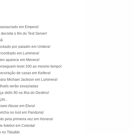
massacrado em Empera!
ecreta o fim do Test Server!
hã
ockado por paladin em Unitera!
encontrado em Luminera!
en aparece em Menera!
onseguem level 200 ao mesmo tempo!
ecoração de casas em Keltera!
ra Michael Jackson em Luminera!
dhalls serão esvaziadas
a skills 90 na Ilha do Destino!
as...
ower Abuse em Elera!
richa no loot em Pandoria!
sto pela primeira vez em Honera!
 futebol em Celesta!
 no TibiaMx