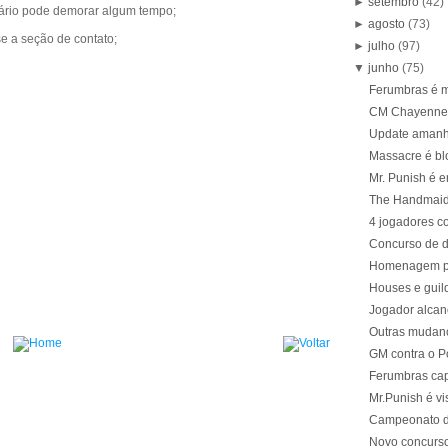
►
setembro
(42)
tário pode demorar algum tempo;
►
agosto
(73)
se a seção de contato;
►
julho
(97)
▼
junho
(75)
Ferumbras é 
CM Chayenne d
Update aman
Massacre é bl
Mr. Punish é 
The Handmaid
4 jogadores c
Concurso de d
Homenagem pa
Houses e guil
Jogador alcanç
Outras mudanç
GM contra o P
Ferumbras cap
Mr.Punish é vi
Campeonato de
Novo concurso