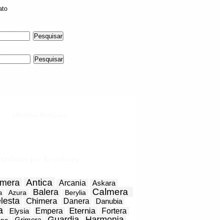
ato
ar no Blog
 Personagem
Últimas Notícias
Notícias por Servidores
Antica
mera
Arcania
Askara
Calmera
Balera
Azura
Berylia
a
lesta
Chimera
Danera
Danubia
a
Eternia
Elysia
Empera
Fortera
Guardia
Harmonia
Grimera