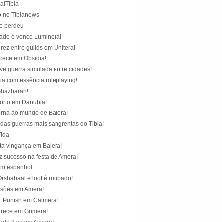
alTibia
 no Tibianews
e perdeu
ade e vence Luminera!
rez entre guilds em Unitera!
rece em Obsidia!
e guerra simulada entre cidades!
ia com essência roleplaying!
Ghazbaran!
orto em Danubia!
orna ao mundo de Balera!
 das guerras mais sangrentas do Tibia!
Vida
ta vingança em Balera!
az sucesso na festa de Amera!
 em espanhol
Orshabaal e loot é roubado!
ssões em Amera!
r. Punish em Calmera!
rece em Grimera!