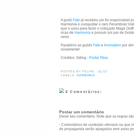
A guild
Fate
já recebeu um foi responsável p
Harmonia e conquistar o raro Ferumbras' Ha
que o usou para fazer o cobiçado Mage Outfi
ricas de
Harmonia
e possuir um par de Golde
rares
.
Parabéns as guilds
Fate
e
Innovation
por der
novamente!
Créditos: Oding -
Portal Tibia
POSTED BY FELIPE
-
11:17
LABELS:
HARMONIA
0 Comentários:
Postar um comentário
Deixe seu comentário. Note que as regras são
- Comentários de conteúdo ofensivo ou que in
de propaganda serão apagados sem aviso pr