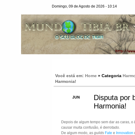
Domingo, 09 de Agosto de 2026 - 10:14
Você está em:
Home
» Categoria
Harmo
Harmonia!
Disputa por 
01
JUN
Harmonia!
Depois de algum tempo sem dar as caras, o
causar muita confusão, é derrotado.
De algum modo, as
guilds
Fate
e
Innovation
d