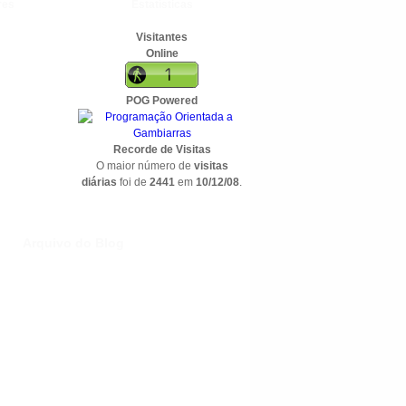
res
Estatísticas
Visitantes
Online
POG Powered
Recorde de Visitas
O maior número de
visitas
diárias
foi de
2441
em
10/12/08
.
Arquivo do Blog
)
)