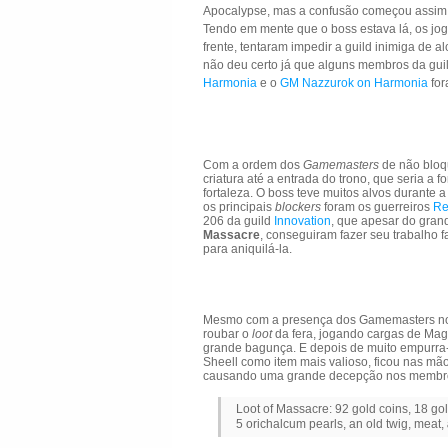
Apocalypse, mas a confusão começou assim
Tendo em mente que o boss estava lá, os jo
frente, tentaram impedir a guild inimiga de
não deu certo já que alguns membros da gui
Harmonia
e o
GM Nazzurok on Harmonia
for
Com a ordem dos
Gamemasters
de não bloq
criatura até a entrada do trono, que seria a f
fortaleza. O boss teve muitos alvos durante 
os principais
blockers
foram os guerreiros
Re
206 da guild
Innovation
, que apesar do gran
Massacre
, conseguiram fazer seu trabalho f
para aniquilá-la.
Mesmo com a presença dos Gamemasters no l
roubar o
loot
da fera, jogando cargas de Ma
grande bagunça. E depois de muito empurra-
Sheell como item mais valioso, ficou nas mã
causando uma grande decepção nos membr
Loot of Massacre: 92 gold coins, 18 go
5 orichalcum pearls, an old twig, meat,