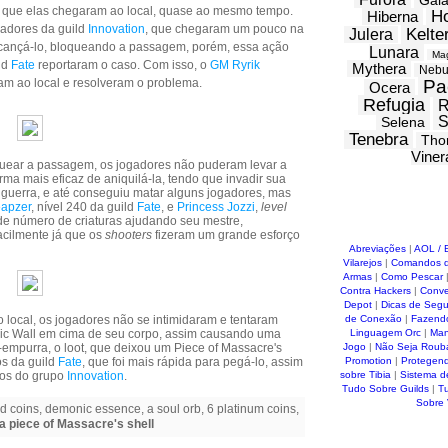
Gal
 que elas chegaram ao local, quase ao mesmo tempo.
H
Hiberna
gadores da guild
Innovation
, que chegaram um pouco na
Kelte
Julera
 alcançá-lo, bloqueando a passagem, porém, essa ação
Lunara
Ma
ld
Fate
reportaram o caso. Com isso, o
GM Ryrik
Mythera
Nebu
am ao local e resolveram o problema.
Pa
Ocera
Refugia
R
S
Selena
Tenebra
Tho
Viner
uear a passagem, os jogadores não puderam levar a
orma mais eficaz de aniquilá-la, tendo que invadir sua
a guerra, e até conseguiu matar alguns jogadores, mas
apzer
, nível 240 da guild
Fate
, e
Princess Jozzi
,
level
de número de criaturas ajudando seu mestre,
acilmente já que os
shooters
fizeram um grande esforço
Abreviações
|
AOL / 
Vilarejos
|
Comandos d
Armas
|
Como Pescar
Contra Hackers
|
Conve
Depot
|
Dicas de Seg
ocal, os jogadores não se intimidaram e tentaram
de Conexão
|
Fazend
gic Wall em cima de seu corpo, assim causando uma
Linguagem Orc
|
Man
empurra, o loot, que deixou um Piece of Massacre's
Jogo
|
Não Seja Roub
os da guild
Fate
, que foi mais rápida para pegá-lo, assim
Promotion
|
Protegen
os do grupo
Innovation
.
sobre Tibia
|
Sistema d
Tudo Sobre Guilds
|
T
Sobre
ld coins, demonic essence, a soul orb, 6 platinum coins,
a piece of Massacre's shell