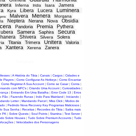
ana
onera
Jamera
Inferna
Isara
Iridia
Luminera
ra
Libera
Lucera
Kyra
Menera
Malvera
Morgana
gera
Neptera
Nerana
Nova
Obsidia
la
cera
Premia
Pandoria
Pythera
Secura
Samera
ubera
Saphira
hanera
Shivera
Solera
Silvera
Unitera
Titania
Trimera
Valoria
ria
Xantera
a
Zanera
Xerena
Tutoriais
Blesses
|
A História do Tibia
|
Canais
|
Cargos
|
Cidades e
e Players
|
Como Configurar As Hotkeys
|
Como Encantar
|
Como Registrar A Sua Account
|
Como se Casar
|
Conta
|
rsando com NPC's
|
Criando Uma Account
|
Curiosidades
|
urança
|
Entrando Em Uma Batalha
|
Error Code 13
|
Erros
o Pão
|
Fazendo Runas
|
Indo Para Mainland
|
Iniciando
|
dando Letter
|
Mandando Parcel
|
Miss Click
|
Modos de
ado
|
Pedindo Nova Recovery Key
Programas Maliciosos
|
do Sua Senha
|
Receitas
|
Recordes do Tibia
|
Saiba mais
e PK
|
Sobre Quests
|
Soul Points
|
Stamina
|
Test Server
|
udo Sobre Houses
|
Tudo Sobre Premium Accounts
|
Tudo
 Vocações
|
Velocidades dos Personagens