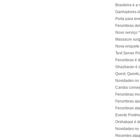
Brasileira é a
Ganhadores do
Porta para lev
Ferumbras dei
Novo serviço 
Massacre surg
Nova enquete 
Test Server Pr
Ferumbras é d
Ghazbaran é d
Quest, Quests,
Novidades no 
Candia conseg
Ferumbras inv
Ferumbras ap
Ferumbras at
Evento Postma
Orshabaal é d
Novidades no 
Recentes ata