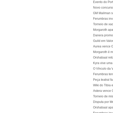
Evento do Port
Novo concurso
GM Mailman s
Ferumbras inv
Torneio de xad
Morgaroth apa
Danera promov
Guild em Valor
Aurea vence 
Morgaroth é m
Orshabaal ret
Kyra vive uma
O Vínculo da 
Ferumbras ten
Peça teatral f
Wiki do Tibia
Astera vence 
Torneio de mi
Disputa por M
Orshabaal apa