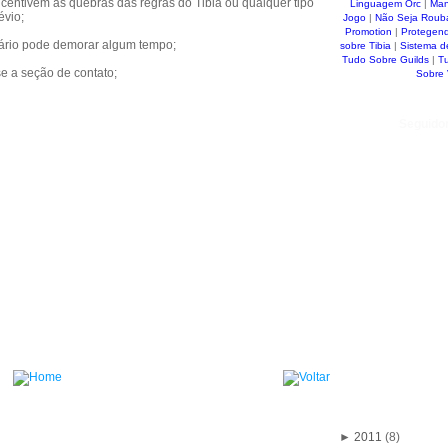
centivem as quebras das regras do Tibia ou qualquer tipo
Linguagem Orc
|
Man
évio;
Jogo
|
Não Seja Roub
Promotion
|
Protegen
tário pode demorar algum tempo;
sobre Tibia
|
Sistema d
Tudo Sobre Guilds
|
T
se a seção de contato;
Sobre
Seguido
►
2011
(8)