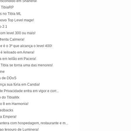
escondido em Shanera!
o TibiaRP
s no Tibia ML
 novo Top Level mage!
o 2.1
com level 300 ou mais!
renta Calmera!
 é o 3º que alcança o level 400!
é leiloado em Amera!
a em leilão em Pacera!
 Tibia se torna uma das menores!
line
s de DDoS
ança sua fúria em Candia!
de Privacidade entra em vigor e corr...
 do TibiaMx
ao 8 em Harmonia!
eedbacks
ia Empera!
ntera com hospedagem, restaurante e m...
 ao tesouro de Luminera!