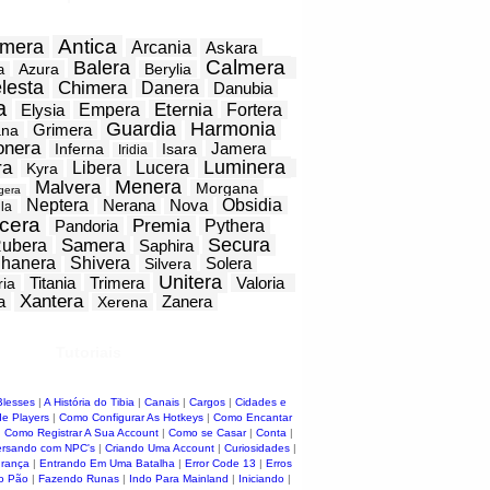
Antica
mera
Arcania
Askara
Calmera
Balera
Azura
Berylia
a
lesta
Chimera
Danera
Danubia
a
Eternia
Elysia
Empera
Fortera
Guardia
Harmonia
Grimera
ana
onera
Jamera
Inferna
Isara
Iridia
Luminera
ra
Libera
Lucera
Kyra
Menera
Malvera
Morgana
gera
Neptera
Nerana
Nova
Obsidia
la
cera
Premia
Pandoria
Pythera
Secura
Samera
ubera
Saphira
hanera
Shivera
Solera
Silvera
Unitera
Titania
Trimera
Valoria
ria
Xantera
a
Zanera
Xerena
Tutoriais
Blesses
|
A História do Tibia
|
Canais
|
Cargos
|
Cidades e
e Players
|
Como Configurar As Hotkeys
|
Como Encantar
|
Como Registrar A Sua Account
|
Como se Casar
|
Conta
|
rsando com NPC's
|
Criando Uma Account
|
Curiosidades
|
urança
|
Entrando Em Uma Batalha
|
Error Code 13
|
Erros
o Pão
|
Fazendo Runas
|
Indo Para Mainland
|
Iniciando
|