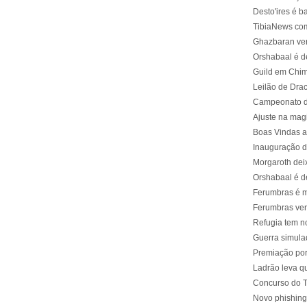
Desto'ires é b
TibiaNews com
Ghazbaran ve
Orshabaal é d
Guild em Chime
Leilão de Drac
Campeonato de
Ajuste na mag
Boas Vindas a
Inauguração d
Morgaroth dei
Orshabaal é d
Ferumbras é m
Ferumbras ve
Refugia tem no
Guerra simula
Premiação por
Ladrão leva q
Concurso do 
Novo phishing