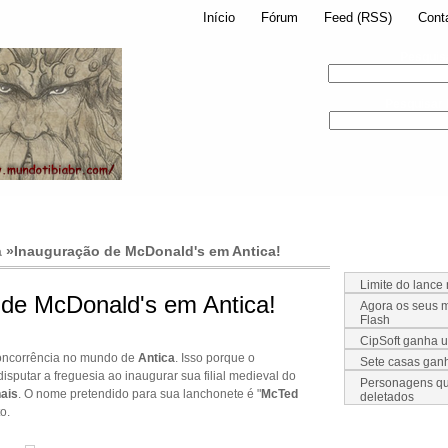
Início
Fórum
Feed (RSS)
Cont
Pesquis
Pesquisar
a
»
Inauguração de McDonald's em Antica!
Limite do lance
 de McDonald's em Antica!
Agora os seus m
Flash
CipSoft ganha 
oncorrência no mundo de
Antica
. Isso porque o
Sete casas ga
isputar a freguesia ao inaugurar sua filial medieval do
Personagens qu
ais
. O nome pretendido para sua lanchonete é "
McTed
deletados
o.