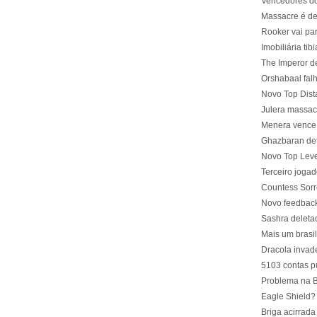
Vencedores do
Massacre é de
Rooker vai par
Imobiliária tib
The Imperor d
Orshabaal falh
Novo Top Dist
Julera massac
Menera vence 
Ghazbaran det
Novo Top Leve
Terceiro jogad
Countess Sorr
Novo feedback
Sashra deleta
Mais um brasi
Dracola invad
5103 contas p
Problema na B
Eagle Shield? 
Briga acirrada