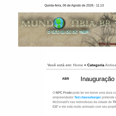
Quinta-feira, 06 de Agosto de 2026 - 11:13
Você está em:
Home
» Categoria
Antic
Inauguração
17
ABR
O
NPC Frodo
pode ter em breve uma dura c
empreendedor
Ted cheeseburger
pretende d
McDonald's nas redondezas da cidade de
Th
CO
" e ele está muito animado com seu projet