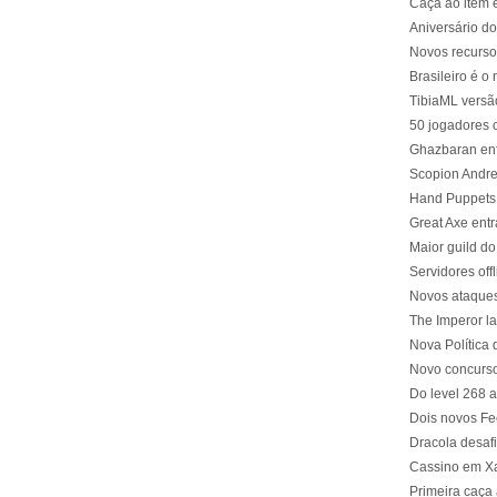
Caça ao item 
Aniversário d
Novos recurso
Brasileiro é o
TibiaML versã
50 jogadores 
Ghazbaran enf
Scopion Andree
Hand Puppets 
Great Axe entr
Maior guild do
Servidores off
Novos ataque
The Imperor l
Nova Política 
Novo concurso
Do level 268 
Dois novos F
Dracola desaf
Cassino em Xa
Primeira caça