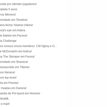
anida por ofender jogadores!
pleta 5 anos
nce Menera!
errotado em Tenebra!
ra fecha Yalahar inteira!
ola's eye em Astera
 futebol em Pacera!
ia Challenge
os nossos novos membros: CM Ogrey e G...
e McDonald's em Antica!
xa The Stomper em Furora!
errotado em Shanera!
assacrado em Titania!
nce Nerana!
vo top level!
da em Premia!
 risadas em Danera!
uantia de PoI quest em Honera!
TibiaML
 e-mail!