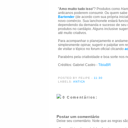
"
Amo muito tudo isso
"? Produtos como
Ham
anticanos poderem consumir. Ou quem sabe 
Bartender
(de acordo com sua própria inicia
novo comércio. Sua lanchonete estará funcion
dependendo da demanda e sucesso de seu n
produtos no cardápio. Alguns inclusive sug
até muito criativos.
Para acompanhar o planejamento e andamento
simplesmente opinar, sugerir e palpitar em 
de visitar o tópico no forum oficial clicando
aq
Parabéns pela criatividade e boa sorte nos n
Créditos: Gabriel Castro -
TibiaBR
POSTED BY FELIPE
-
11:30
LABELS:
ANTICA
0 Comentários:
Postar um comentário
Deixe seu comentário. Note que as regras são