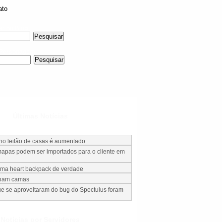
ato
ar no Blog
 Personagem
Últimas Notícias
 no leilão de casas é aumentado
apas podem ser importados para o cliente em
uma heart backpack de verdade
nham camas
e se aproveitaram do bug do Spectulus foram
Notícias por Servidores