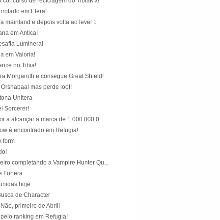
 concurso de reciclagem do TibiaMx!
rrotado em Elera!
a mainland e depois volta ao level 1
iana em Antica!
esafia Luminera!
a em Valoria!
ance no Tibia!
ra Morgaroth e consegue Great Shield!
Orshabaal mas perde loot!
ona Unitera
l Sorcerer!
or a alcançar a marca de 1.000.000.0...
ow é encontrado em Refugia!
 form
do!
leiro completando a Vampire Hunter Qu...
e Fortera
unidas hoje
usca de Character
Não, primeiro de Abril!
 pelo ranking em Refugia!