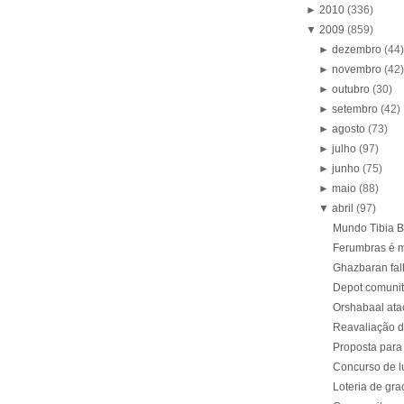
►
2010
(336)
▼
2009
(859)
►
dezembro
(44
►
novembro
(42
►
outubro
(30)
►
setembro
(42)
►
agosto
(73)
►
julho
(97)
►
junho
(75)
►
maio
(88)
▼
abril
(97)
Mundo Tibia Br
Ferumbras é 
Ghazbaran fa
Depot comunit
Orshabaal ata
Reavaliação d
Proposta para
Concurso de l
Loteria de gra