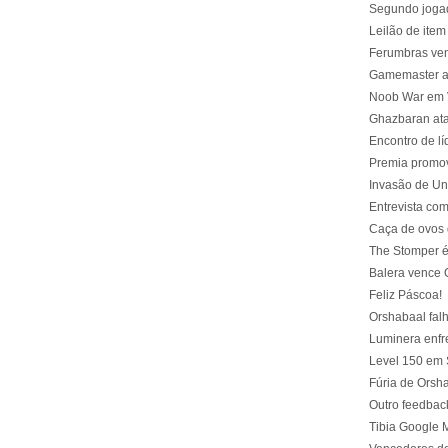
Segundo jogad
Leilão de item 
Ferumbras ve
Gamemaster aj
Noob War em V
Ghazbaran at
Encontro de lí
Premia promove
Invasão de Un
Entrevista com
Caça de ovos
The Stomper é
Balera vence 
Feliz Páscoa!
Orshabaal fal
Luminera enfre
Level 150 em 
Fúria de Orsh
Outro feedbac
Tibia Google 