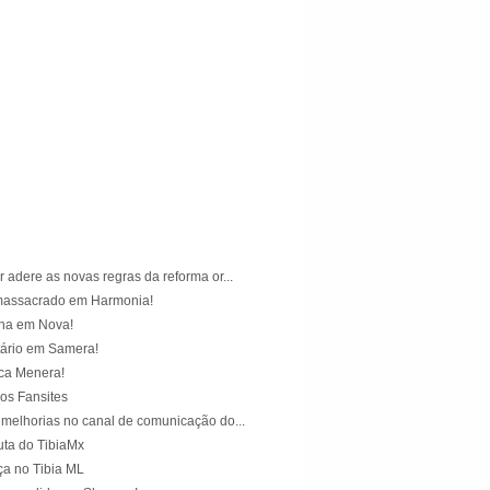
)
)
 adere as novas regras da reforma or...
massacrado em Harmonia!
lha em Nova!
ário em Samera!
ca Menera!
os Fansites
 melhorias no canal de comunicação do...
uta do TibiaMx
ça no Tibia ML