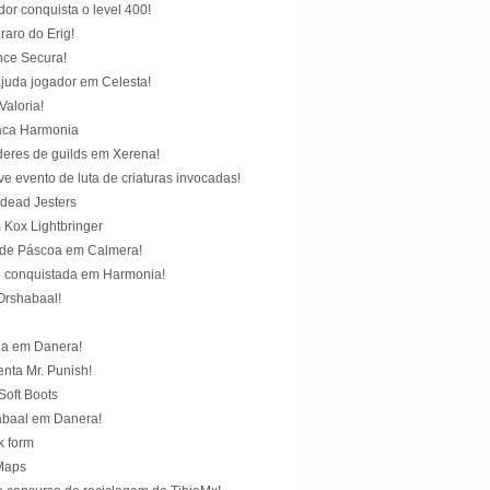
or conquista o level 400!
raro do Erig!
nce Secura!
uda jogador em Celesta!
aloria!
aca Harmonia
deres de guilds em Xerena!
 evento de luta de criaturas invocadas!
dead Jesters
 Kox Lightbringer
 de Páscoa em Calmera!
 conquistada em Harmonia!
Orshabaal!
ha em Danera!
nta Mr. Punish!
Soft Boots
abaal em Danera!
k form
Maps