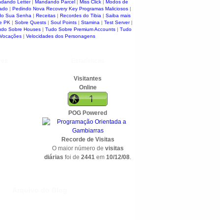
dando Letter
|
Mandando Parcel
|
Miss Click
|
Modos de
ado
|
Pedindo Nova Recovery Key
Programas Maliciosos
|
do Sua Senha
|
Receitas
|
Recordes do Tibia
|
Saiba mais
e PK
|
Sobre Quests
|
Soul Points
|
Stamina
|
Test Server
|
udo Sobre Houses
|
Tudo Sobre Premium Accounts
|
Tudo
 Vocações
|
Velocidades dos Personagens
res
Estatísticas
Visitantes
Online
POG Powered
Recorde de Visitas
O maior número de
visitas
diárias
foi de
2441
em
10/12/08
.
Arquivo do Blog