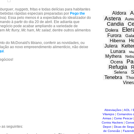
burguer
,
nuggets
, fritas e todas delícias para habitantes
A
Aldora
bebidas rápidas especiais preparadas por
Pego the
Astera
tiva). Essa pelo menos é a expectativa do idealizador do
Aure
ando à partir do dia 20 de abril. Ele adianta que
Candia
Ce
egócio pode acabar ampliando a variedade de
Eler
Dolera
erem
Mc flurry
,
Mc ham
,
Mc salad
, dentre outros alimentos
Furora
Gal
H
Hiberna
 do McDonald's tibiano, conferir as novidades, ou
Kelte
Julera
relação ao novo empreendimento alimentício, não deixe
Lunara
ui
.
Ma
Mythera
Nebu
egócios!
Pa
Ocera
Refugia
R
S
Selena
Tenebra
Tho
Viner
Abreviações
|
AOL / 
Vilarejos
|
Comandos d
Armas
|
Como Pescar
Contra Hackers
|
Conve
 as seguintes:
Depot
|
Dicas de Seg
de Conexão
|
Fazend