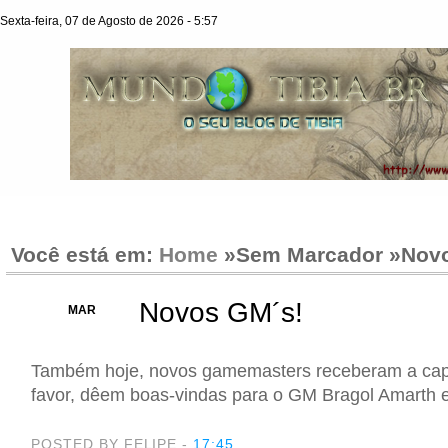
Sexta-feira, 07 de Agosto de 2026 - 5:57
Você está em:
Home
»Sem Marcador »
Nov
Novos GM´s!
07
MAR
Também hoje, novos gamemasters receberam a cap
favor, dêem boas-vindas para o GM Bragol Amarth 
POSTED BY FELIPE
-
17:45