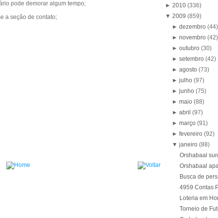
tário pode demorar algum tempo;
►
2010
(336)
▼
2009
(859)
se a seção de contato;
►
dezembro
(44
►
novembro
(42
►
outubro
(30)
►
setembro
(42)
►
agosto
(73)
►
julho
(97)
►
junho
(75)
►
maio
(88)
►
abril
(97)
►
março
(91)
►
fevereiro
(92)
▼
janeiro
(88)
Orshabaal sur
Orshabaal ap
Busca de pers
4959 Contas P
Loteria em Ho
Torneio de Fu