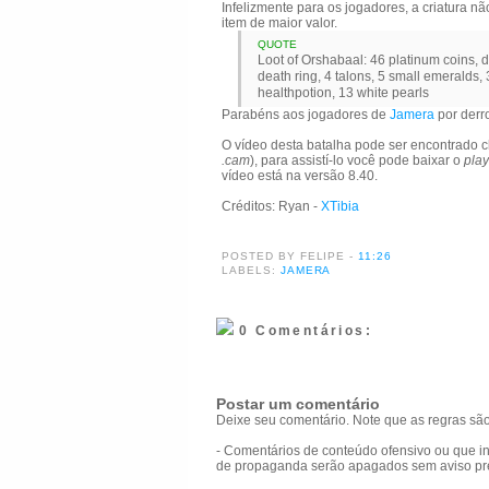
Infelizmente para os jogadores, a criatura
item de maior valor.
QUOTE
Loot of Orshabaal: 46 platinum coins, 
death ring, 4 talons, 5 small emeralds,
healthpotion, 13 white pearls
Parabéns aos jogadores de
Jamera
por derr
O vídeo desta batalha pode ser encontrado 
.cam
), para assistí-lo você pode baixar o
play
vídeo está na versão 8.40.
Créditos: Ryan -
XTibia
POSTED BY FELIPE
-
11:26
LABELS:
JAMERA
0 Comentários:
Postar um comentário
Deixe seu comentário. Note que as regras são
- Comentários de conteúdo ofensivo ou que in
de propaganda serão apagados sem aviso pr