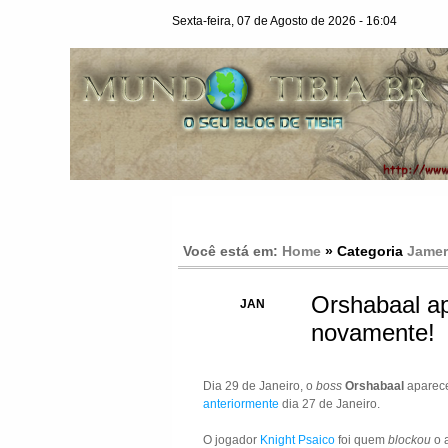
Sexta-feira, 07 de Agosto de 2026 - 16:04
Você está em:
Home
» Categoria
Jamer
Orshabaal a
31
JAN
novamente!
Dia 29 de Janeiro, o
boss
Orshabaal
aparece
anteriormente
dia 27 de Janeiro.
O jogador
Knight Psaico
foi quem
blockou
o a