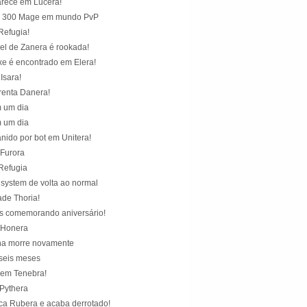
rece em Lucera!
el 300 Mage em mundo PvP
Refugia!
el de Zanera é rookada!
e é encontrado em Elera!
Isara!
renta Danera!
 um dia
 um dia
nido por bot em Unitera!
Furora
Refugia
 system de volta ao normal
ade Thoria!
es comemorando aniversário!
 Honera
nha morre novamente
seis meses
 em Tenebra!
Pythera
ca Rubera e acaba derrotado!