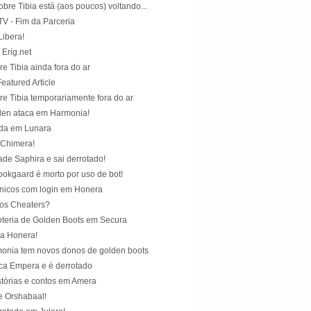
bre Tibia está (aos poucos) voltando...
V - Fim da Parceria
ibera!
 Erig.net
e Tibia ainda fora do ar
eatured Article
re Tibia temporariamente fora do ar
en ataca em Harmonia!
ada em Lunara
 Chimera!
de Saphira e sai derrotado!
ookgaard é morto por uso de bot!
nicos com login em Honera
 os Cheaters?
oteria de Golden Boots em Secura
a Honera!
onia tem novos donos de golden boots
aca Empera e é derrotado
stórias e contos em Amera
e Orshabaal!