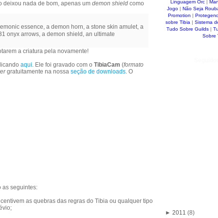
Linguagem Orc
|
Man
 não deixou nada de bom, apenas um
demon shield
como
Jogo
|
Não Seja Roub
Promotion
|
Protegen
sobre Tibia
|
Sistema d
demonic essence, a demon horn, a stone skin amulet, a
Tudo Sobre Guilds
|
T
 31 onyx arrows, a demon shield, an ultimate
Sobre
otarem a criatura pela novamente!
Seguido
clicando
aqui
. Ele foi gravado com o
TibiaCam
(
formato
er
gratuitamente na nossa
seção de downloads
. O
 as seguintes:
centivem as quebras das regras do Tibia ou qualquer tipo
évio;
►
2011
(8)