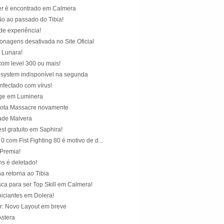
er é encontrado em Calmera
ão ao passado do Tibia!
de experiência!
onagens desativada no Site Oficial
 Lunara!
com level 300 ou mais!
 system indisponível na segunda
infectado com vírus!
rge em Luminera
rota Massacre novamente
ade Malvera
st gratuito em Saphira!
0 com Fist Fighting 80 é motivo de d...
Premia!
ns é deletado!
ha retorna ao Tibia
ca para ser Top Skill em Calmera!
niciantes em Dolera!
r: Novo Layout em breve
stera