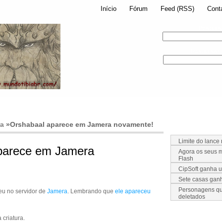
Início
Fórum
Feed (RSS)
Cont
Pesquis
Pesquisar
a
»
Orshabaal aparece em Jamera novamente!
Limite do lance
parece em Jamera
Agora os seus m
Flash
CipSoft ganha 
Sete casas ga
Personagens qu
u no servidor de
Jamera
. Lembrando que
ele apareceu
deletados
 criatura.