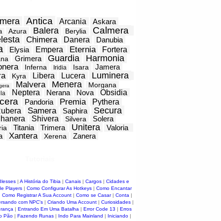
Antica
mera
Arcania
Askara
Calmera
Balera
Azura
Berylia
a
lesta
Chimera
Danera
Danubia
a
Eternia
Elysia
Empera
Fortera
Guardia
Harmonia
Grimera
ana
onera
Jamera
Inferna
Isara
Iridia
Luminera
ra
Libera
Lucera
Kyra
Menera
Malvera
Morgana
gera
Neptera
Nerana
Nova
Obsidia
la
cera
Premia
Pandoria
Pythera
Secura
Samera
ubera
Saphira
hanera
Shivera
Solera
Silvera
Unitera
Titania
Trimera
Valoria
ria
Xantera
a
Zanera
Xerena
Tutoriais
Blesses
|
A História do Tibia
|
Canais
|
Cargos
|
Cidades e
e Players
|
Como Configurar As Hotkeys
|
Como Encantar
|
Como Registrar A Sua Account
|
Como se Casar
|
Conta
|
rsando com NPC's
|
Criando Uma Account
|
Curiosidades
|
urança
|
Entrando Em Uma Batalha
|
Error Code 13
|
Erros
o Pão
|
Fazendo Runas
|
Indo Para Mainland
|
Iniciando
|