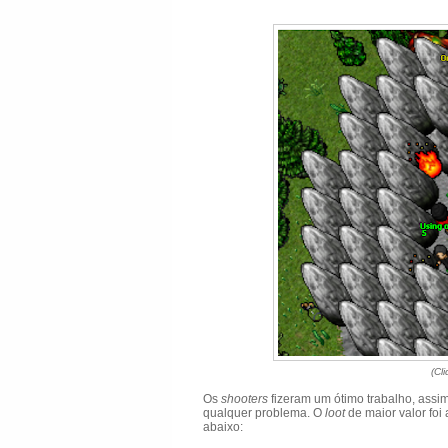
(Cl
Os
shooters
fizeram um ótimo trabalho, assi
qualquer problema. O
loot
de maior valor fo
abaixo: