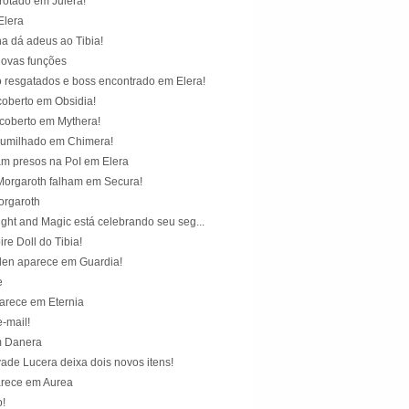
rotado em Julera!
Elera
ha dá adeus ao Tibia!
novas funções
 resgatados e boss encontrado em Elera!
oberto em Obsidia!
coberto em Mythera!
humilhado em Chimera!
am presos na PoI em Elera
orgaroth falham em Secura!
orgaroth
ght and Magic está celebrando seu seg...
re Doll do Tibia!
en aparece em Guardia!
e
arece em Eternia
-mail!
 Danera
ade Lucera deixa dois novos itens!
arece em Aurea
o!