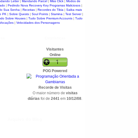
dando Letter
|
Mandando Parcel
|
Miss Click
|
Modos de
ado
|
Pedindo Nova Recovery Key
Programas Maliciosos
|
do Sua Senha
|
Receitas
|
Recordes do Tibia
|
Saiba mais
e PK
|
Sobre Quests
|
Soul Points
|
Stamina
|
Test Server
|
udo Sobre Houses
|
Tudo Sobre Premium Accounts
|
Tudo
 Vocações
|
Velocidades dos Personagens
res
Estatísticas
Visitantes
Online
POG Powered
Recorde de Visitas
O maior número de
visitas
diárias
foi de
2441
em
10/12/08
.
Arquivo do Blog