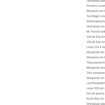
Orshabaal apa
Primeiro Lev
Massacre em 
Top Magic Lev
Demonwing Ax
Orshabaal em 
Mr. Punish enf
14k de Exp em
19k de Exp em
Level 224 é ba
Morgaroth em 
Massacre em 
Tibia payment
Morgaroth inv
Três servidor
Morgaroth em
Lord'Paulisti
Level 200 em 
Fim de guerra
Noob War em 
Orshabaal ata