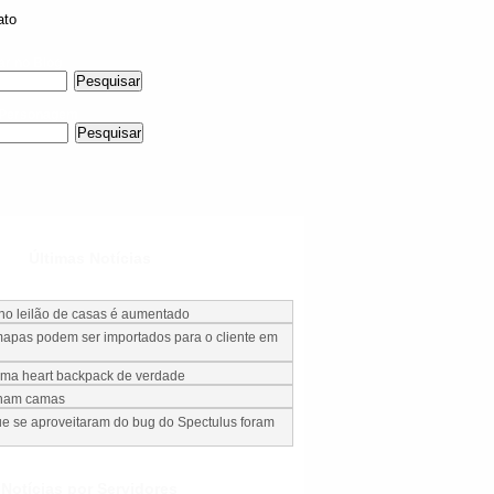
ato
ar no Blog
 Personagem
Últimas Notícias
 no leilão de casas é aumentado
apas podem ser importados para o cliente em
uma heart backpack de verdade
nham camas
e se aproveitaram do bug do Spectulus foram
Notícias por Servidores