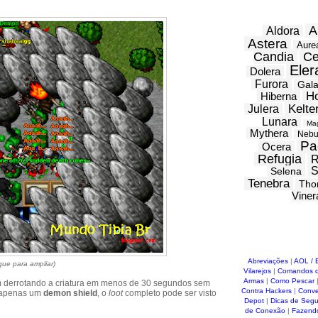
A
Aldora
Astera
Aure
Candia
Ce
Eler
Dolera
Furora
Gal
H
Hiberna
Kelte
Julera
Lunara
Ma
Mythera
Nebu
Pa
Ocera
Refugia
R
S
Selena
Tenebra
Tho
Viner
Abreviações
|
AOL / 
ique para ampliar)
Vilarejos
|
Comandos d
Armas
|
Como Pescar
m derrotando a criatura em menos de 30 segundos sem
Contra Hackers
|
Conve
i apenas um
demon shield
, o
loot
completo pode ser visto
Depot
|
Dicas de Seg
de Conexão
|
Fazend