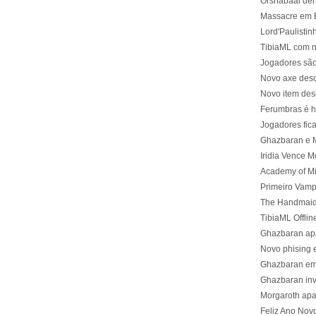
Orshabaal der
Massacre em 
Lord'Paulistin
TibiaML com 
Jogadores são
Novo axe desc
Novo item des
Ferumbras é 
Jogadores fic
Ghazbaran e M
Iridia Vence M
Academy of Mi
Primeiro Vampi
The Handmaid
TibiaML Offlin
Ghazbaran ap
Novo phising e
Ghazbaran em
Ghazbaran inv
Morgaroth ap
Feliz Ano Nov