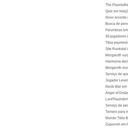
The Plasmoth
Quiz em relaç
Novo recorde 
Busca de pers
Ferumbras em
30 jogadores 
Tibia payment
Site Rookstat 
Morgaroth su
Harmonia der
Morgaroth inv
Serviço de que
Jogador Level 
Noob War em 
Angel of Dista
Lord'Paulistin
Serviço de pes
Torneio para i
Mundo Tibia B
Zugurosh em A