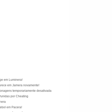
)
)
ge em Luminera!
arece em Jamera novamente!
onagens temporariamente desativada
unidas por Cheating
nera
tebol em Pacera!