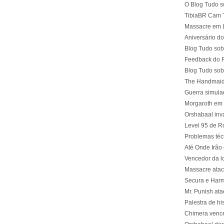
O Blog Tudo so
TibiaBR Cam T
Massacre em L
Aniversário do
Blog Tudo sobr
Feedback do F
Blog Tudo sob
The Handmaid
Guerra simul
Morgaroth em
Orshabaal inva
Level 95 de R
Problemas téc
Até Onde Irão
Vencedor da l
Massacre atac
Secura e Harm
Mr. Punish at
Palestra de hi
Chimera venc