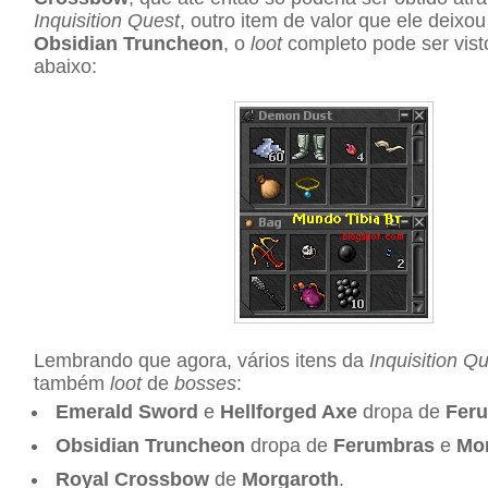
Inquisition Quest
, outro item de valor que ele deixou
Obsidian Truncheon
, o
loot
completo pode ser vis
abaixo:
Lembrando que agora, vários itens da
Inquisition Q
também
loot
de
bosses
:
Emerald Sword
e
Hellforged Axe
dropa de
Fer
Obsidian Truncheon
dropa de
Ferumbras
e
Mo
Royal Crossbow
de
Morgaroth
.