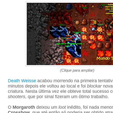
(Clique para ampliar)
Death Weisse
acabou morrendo na primeira tentativ
minutos depois ele voltou ao local e foi
blockar
nova
criatura. Nesta última vez ele obteve total sucesso
shooters
, que por sinal fizeram um ótimo trabalho.
O
Morgaroth
deixou um
loot
inédito, foi nada men
Crossbow
, que até então só poderia ser obtido atr