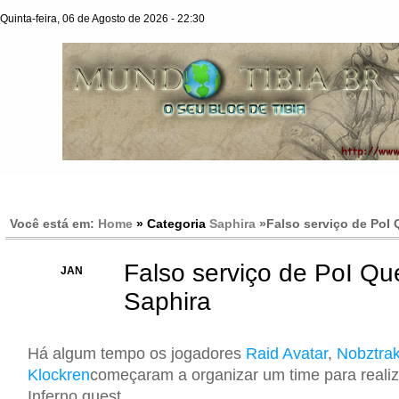
Quinta-feira, 06 de Agosto de 2026 - 22:30
Você está em:
Home
» Categoria
Saphira
»
Falso serviço de PoI
Falso serviço de PoI Qu
29
JAN
Saphira
Há algum tempo os jogadores
Raid Avatar
,
Nobztrak
Klockren
começaram a organizar um time para realiza
Inferno quest.