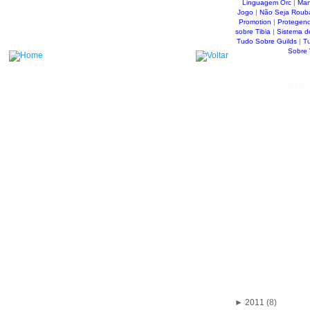
Linguagem Orc
|
Man
Jogo
|
Não Seja Roub
Promotion
|
Protegen
sobre Tibia
|
Sistema d
Tudo Sobre Guilds
|
T
Sobre
Seguido
►
2011
(8)