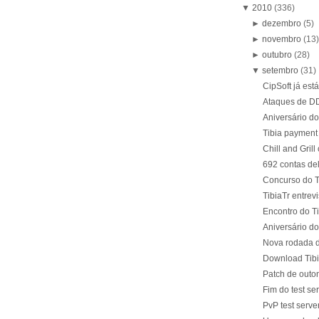
▼
2010
(336)
►
dezembro
(5)
►
novembro
(13
►
outubro
(28)
▼
setembro
(31)
CipSoft já es
Ataques de DD
Aniversário d
Tibia payment
Chill and Gril
692 contas de
Concurso do 
TibiaTr entrev
Encontro do T
Aniversário do
Nova rodada do
Download Tibi
Patch de outo
Fim do test se
PvP test serve