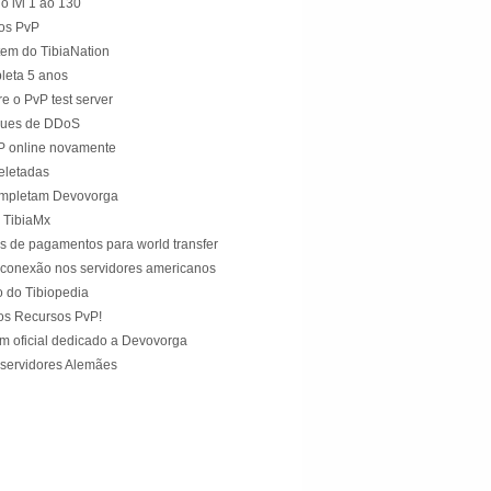
o lvl 1 ao 130
os PvP
tem do TibiaNation
leta 5 anos
e o PvP test server
ques de DDoS
vP online novamente
eletadas
mpletam Devovorga
o TibiaMx
 de pagamentos para world transfer
conexão nos servidores americanos
 do Tibiopedia
os Recursos PvP!
um oficial dedicado a Devovorga
servidores Alemães