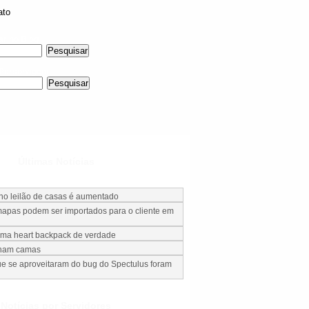
ato
ar no Blog
 Personagem
Últimas Notícias
 no leilão de casas é aumentado
apas podem ser importados para o cliente em
uma heart backpack de verdade
nham camas
e se aproveitaram do bug do Spectulus foram
Notícias por Servidores