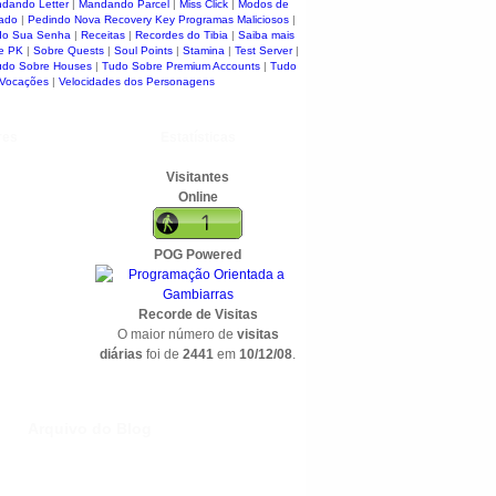
dando Letter
|
Mandando Parcel
|
Miss Click
|
Modos de
ado
|
Pedindo Nova Recovery Key
Programas Maliciosos
|
do Sua Senha
|
Receitas
|
Recordes do Tibia
|
Saiba mais
e PK
|
Sobre Quests
|
Soul Points
|
Stamina
|
Test Server
|
udo Sobre Houses
|
Tudo Sobre Premium Accounts
|
Tudo
 Vocações
|
Velocidades dos Personagens
res
Estatísticas
Visitantes
Online
POG Powered
Recorde de Visitas
O maior número de
visitas
diárias
foi de
2441
em
10/12/08
.
Arquivo do Blog