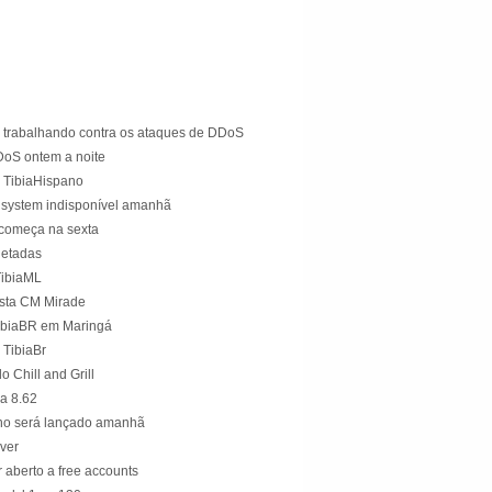
)
tá trabalhando contra os ataques de DDoS
oS ontem a noite
o TibiaHispano
 system indisponível amanhã
l começa na sexta
letadas
TibiaML
ista CM Mirade
ibiaBR em Maringá
 TibiaBr
 Chill and Grill
a 8.62
no será lançado amanhã
rver
r aberto a free accounts