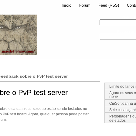
Início
Fórum
Feed (RSS)
Cont
Pesquis
Pesquisar
Feedback sobre o PvP test server
Limite do lance
re o PvP test server
Agora os seus m
Flash
CipSoft ganha 
sobre os atuais recursos que estão sendo testados no
Sete casas ga
 o PvP test board. Agora, qualquer pessoa pode postar
Personagens qu
rum.
deletados