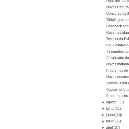
Upar um cha d
Novos Recurs
Concurso de i
TibiaCity comp
Feedback sobr
Recentes ata
Test server P
6961 contas d
71 mundos co
Aniversário d
Novos métodos
Problemas de 
Novo concurso
Vamos Testar 
Tópico no fór
Problemas no 
►
agosto
(35)
►
julho
(21)
►
junho
(40)
►
maio
(36)
►
abril
(37)