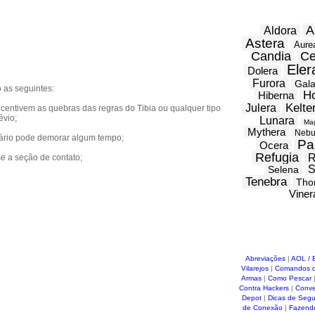
A
Aldora
Astera
Aure
Candia
Ce
Eler
Dolera
Furora
Gal
 as seguintes:
H
Hiberna
Kelte
Julera
centivem as quebras das regras do Tibia ou qualquer tipo
évio;
Lunara
Ma
Mythera
Nebu
tário pode demorar algum tempo;
Pa
Ocera
Refugia
R
se a seção de contato;
S
Selena
Tenebra
Tho
Viner
Abreviações
|
AOL / 
Vilarejos
|
Comandos d
Armas
|
Como Pescar
Contra Hackers
|
Conve
Depot
|
Dicas de Seg
de Conexão
|
Fazend