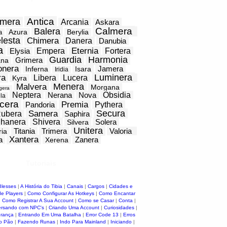
Antica
mera
Arcania
Askara
Calmera
Balera
Azura
Berylia
a
lesta
Chimera
Danera
Danubia
a
Eternia
Elysia
Empera
Fortera
Guardia
Harmonia
Grimera
ana
onera
Jamera
Inferna
Isara
Iridia
Luminera
ra
Libera
Lucera
Kyra
Menera
Malvera
Morgana
gera
Neptera
Nerana
Nova
Obsidia
la
cera
Premia
Pandoria
Pythera
Secura
Samera
ubera
Saphira
hanera
Shivera
Solera
Silvera
Unitera
Titania
Trimera
Valoria
ria
Xantera
a
Zanera
Xerena
Tutoriais
Blesses
|
A História do Tibia
|
Canais
|
Cargos
|
Cidades e
e Players
|
Como Configurar As Hotkeys
|
Como Encantar
|
Como Registrar A Sua Account
|
Como se Casar
|
Conta
|
rsando com NPC's
|
Criando Uma Account
|
Curiosidades
|
urança
|
Entrando Em Uma Batalha
|
Error Code 13
|
Erros
o Pão
|
Fazendo Runas
|
Indo Para Mainland
|
Iniciando
|